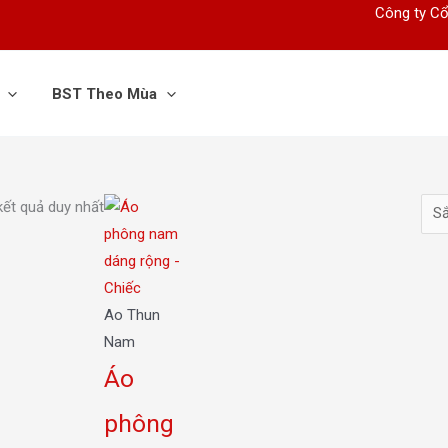
Công ty Cổ
BST Theo Mùa
Sản
 kết quả duy nhất
phẩm
này
có
nhiều
Ao Thun
biến
Nam
thể.
Áo
Các
phông
tùy