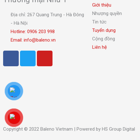
Giới thiệu
Nhượng quyền
Địa chỉ: 267 Quang Trung - Hà Đông
Tin tức
- Hà Nội
Tuyển dụng
Hotline: 0906 203 998
Cộng đồng
Email: info@baleno.vn
Liên hệ
F
T
Y
a
w
o
c
i
u
e
t
t
b
t
u
o
e
b
o
r
e
k
Copyright © 2022 Baleno Vietnam | Powered by HS Group Digital