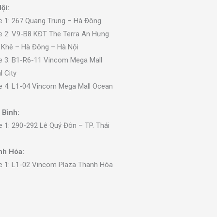
ội:
e 1: 267 Quang Trung – Hà Đông
e 2: V9-B8 KĐT The Terra An Hưng
 Khê – Hà Đông – Hà Nội
e 3: B1-R6-11 Vincom Mega Mall
l City
e 4: L1-04 Vincom Mega Mall Ocean
 Bình:
e 1: 290-292 Lê Quý Đôn – TP. Thái
nh Hóa:
e 1: L1-02 Vincom Plaza Thanh Hóa