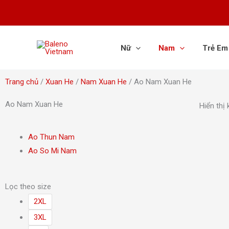
Nhảy
tới
nội
dung
Nữ
Nam
Trẻ Em
Trang chủ
/
Xuan He
/
Nam Xuan He
/ Ao Nam Xuan He
Ao Nam Xuan He
Hiển thị
Ao Thun Nam
Ao So Mi Nam
Lọc theo size
2XL
3XL