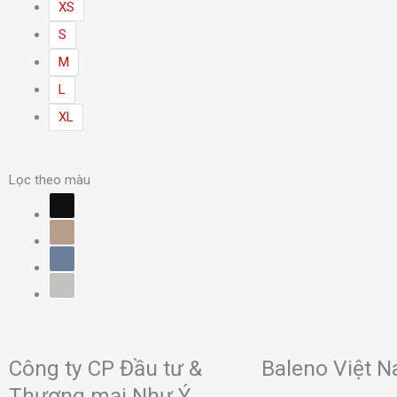
XS
S
M
L
XL
Lọc theo màu
Công ty CP Đầu tư &
Baleno Việt 
Thương mại Như Ý