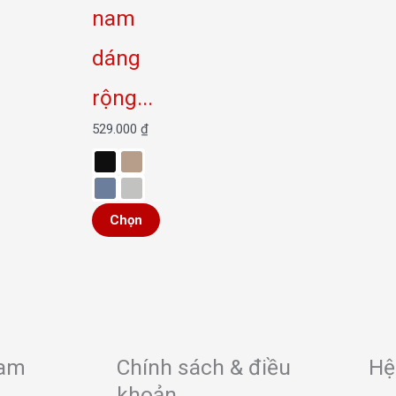
chọn
nam
có
thể
dáng
được
rộng...
chọn
trên
529.000
₫
trang
sản
phẩm
Chọn
Nam
Chính sách & điều
Hệ
khoản