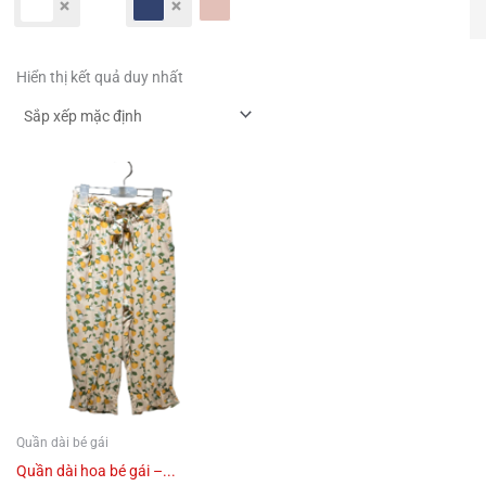
Hiển thị kết quả duy nhất
Sản
phẩm
này
có
nhiều
biến
thể.
Các
tùy
chọn
Quần dài bé gái
có
Quần dài hoa bé gái –...
thể