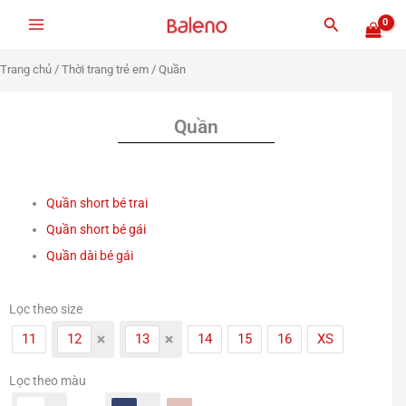
Nhảy
Tìm
tới
kiếm
nội
Trang chủ
/
Thời trang trẻ em
/ Quần
dung
Quần
Quần short bé trai
Quần short bé gái
Quần dài bé gái
Lọc theo size
11
12
13
14
15
16
XS
Lọc theo màu