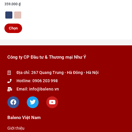
được
359.000
₫
chọn
trên
trang
Chọn
sản
phẩm
Công ty CP Đầu tư & Thương mại Như Ý
Địa chỉ: 267 Quang Trung - Hà Đông - Hà Nội
Hotline: 0906 203 998
Email: info@baleno.vn
F
T
Y
a
w
o
c
i
u
e
t
t
Baleno Việt Nam
b
t
u
o
e
b
Giới thiệu
o
r
e