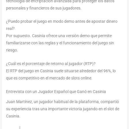
tecnología de encriptación avanzada para proteger los datos
personales y financieros de sus jugadores.
¿Puedo probar el juego en modo demo antes de apostar dinero
real?
Por supuesto. Casinia ofrece una versión demo que permite
familiarizarse con las reglas y el funcionamiento del juego sin
riesgo.
¿Cuál es el porcentaje de retorno al jugador (RTP)?
El RTP del juego en Casinia suele situarse alrededor del 96%‚ lo
que es competitivo en el mercado de slots online.
Entrevista con un Jugador Español que Ganó en Casinia
Juan Martínez‚ un jugador habitual de la plataforma‚ compartió
su experiencia tras una importante victoria jugando en el slot de
Casinia.