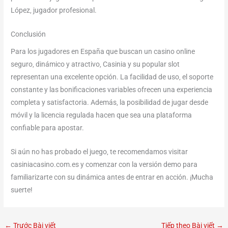
López‚ jugador profesional.
Conclusión
Para los jugadores en España que buscan un casino online
seguro‚ dinámico y atractivo‚ Casinia y su popular slot
representan una excelente opción. La facilidad de uso‚ el soporte
constante y las bonificaciones variables ofrecen una experiencia
completa y satisfactoria. Además‚ la posibilidad de jugar desde
móvil y la licencia regulada hacen que sea una plataforma
confiable para apostar.
Si aún no has probado el juego‚ te recomendamos visitar
casiniacasino.com.es y comenzar con la versión demo para
familiarizarte con su dinámica antes de entrar en acción. ¡Mucha
suerte!
←
Trước Bài viết
Tiếp theo Bài viết
→