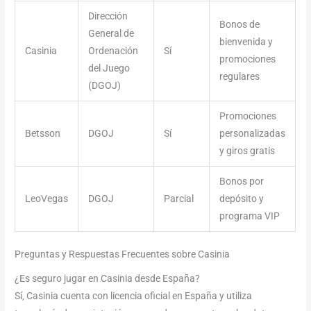
Dirección
Bonos de
General de
bienvenida y
Casinia
Ordenación
Sí
promociones
del Juego
regulares
(DGOJ)
Promociones
Betsson
DGOJ
Sí
personalizadas
y giros gratis
Bonos por
LeoVegas
DGOJ
Parcial
depósito y
programa VIP
Preguntas y Respuestas Frecuentes sobre Casinia
¿Es seguro jugar en Casinia desde España?
Sí‚ Casinia cuenta con licencia oficial en España y utiliza