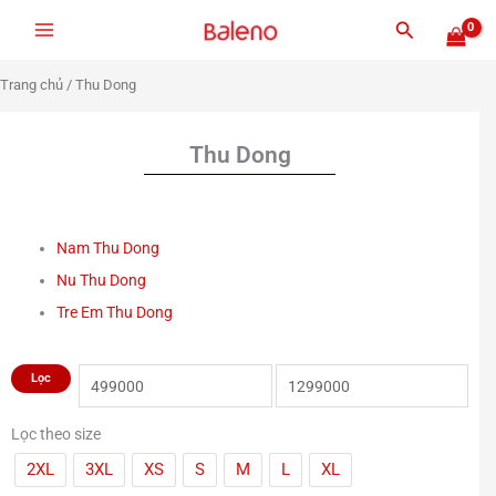
Nhảy
Tìm
tới
kiếm
nội
Trang chủ
/ Thu Dong
dung
Thu Dong
Nam Thu Dong
Nu Thu Dong
Tre Em Thu Dong
Giá
Giá
Lọc
tối
tối
thiểu
đa
Lọc theo size
2XL
3XL
XS
S
M
L
XL