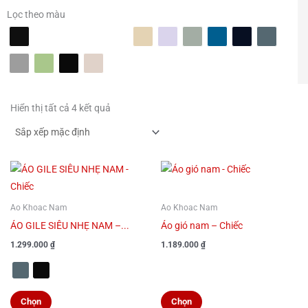
Lọc theo màu
Hiển thị tất cả 4 kết quả
Sản
Sản
phẩm
phẩm
này
này
Ao Khoac Nam
Ao Khoac Nam
có
có
ÁO GILE SIÊU NHẸ NAM –...
Áo gió nam – Chiếc
nhiều
nhiều
1.299.000
₫
1.189.000
₫
biến
biến
thể.
thể.
Các
Các
Chọn
Chọn
tùy
tùy