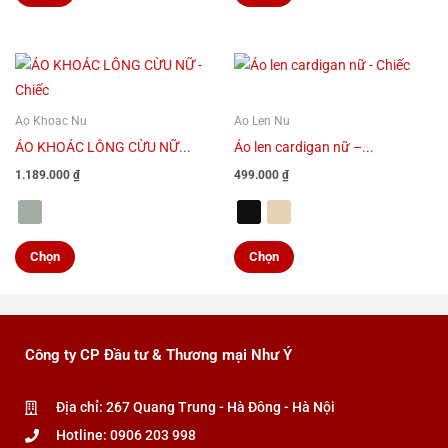
chọn
chọn
có
có
Sản
Sản
thể
thể
phẩm
phẩm
được
được
này
này
Ao Khoac Nu
Ao Len Nu
chọn
chọn
có
có
ÁO KHOÁC LÔNG CỪU NỮ...
Áo len cardigan nữ –...
trên
trên
nhiều
nhiều
trang
trang
1.189.000
₫
499.000
₫
biến
biến
sản
sản
thể.
thể.
phẩm
phẩm
Các
Các
Chọn
Chọn
tùy
tùy
chọn
chọn
có
có
thể
thể
Công ty CP Đầu tư & Thương mại Như Ý
được
được
chọn
chọn
Địa chỉ: 267 Quang Trung - Hà Đông - Hà Nội
trên
trên
Hotline: 0906 203 998
trang
trang