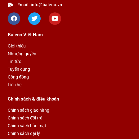
Email: info@baleno.vn
sản
sản
F
T
Y
phẩm
phẩm
a
w
o
c
i
u
e
t
t
Baleno Việt Nam
b
t
u
o
e
b
Giới thiệu
o
r
e
Nhượng quyền
k
Tin tức
Tuyển dụng
Cộng đồng
Liên hệ
Chính sách & điều khoản
Chính sách giao hàng
Chính sách đổi trả
Chính sách bảo mật
Chính sách đại lý