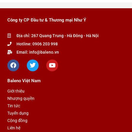
phẩm
Công ty CP Đầu tư & Thương mại Như Ý
Địa chỉ: 267 Quang Trung - Hà Đông - Hà Nội
Hotline: 0906 203 998
Email: info@baleno.vn
F
T
Y
a
w
o
c
i
u
e
t
t
Baleno Việt Nam
b
t
u
o
e
b
Giới thiệu
o
r
e
Nhượng quyền
k
Tin tức
Tuyển dụng
Cộng đồng
Liên hệ