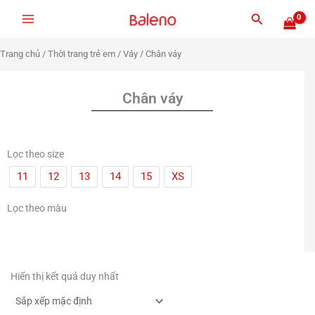
Nhảy
Tìm
tới
kiếm
nội
Trang chủ
/
Thời trang trẻ em
/
Váy
/ Chân váy
dung
Chân váy
Lọc theo size
11
12
13
14
15
XS
Lọc theo màu
Hiển thị kết quả duy nhất