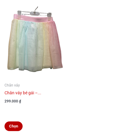
Sản
phẩm
này
có
nhiều
biến
thể.
Các
tùy
chọn
có
Chân váy
thể
Chân váy bé gái –...
được
299.000
₫
chọn
trên
trang
Chọn
sản