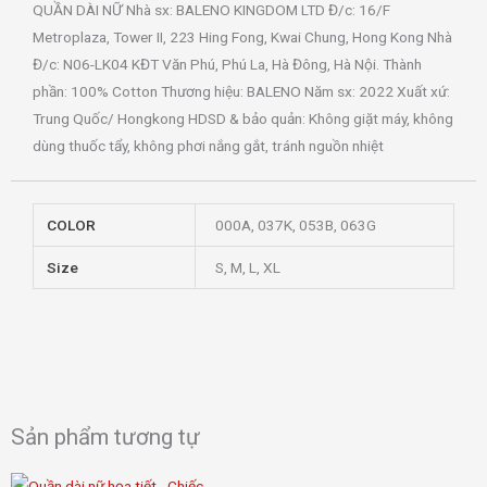
QUẦN DÀI NỮ Nhà sx: BALENO KINGDOM LTD Đ/c: 16/F
Metroplaza, Tower II, 223 Hing Fong, Kwai Chung, Hong Kong Nhà
Đ/c: N06-LK04 KĐT Văn Phú, Phú La, Hà Đông, Hà Nội. Thành
phần: 100% Cotton Thương hiệu: BALENO Năm sx: 2022 Xuất xứ:
Trung Quốc/ Hongkong HDSD & bảo quản: Không giặt máy, không
dùng thuốc tẩy, không phơi nắng gắt, tránh nguồn nhiệt
COLOR
000A, 037K, 053B, 063G
Size
S, M, L, XL
Sản phẩm tương tự
Sản