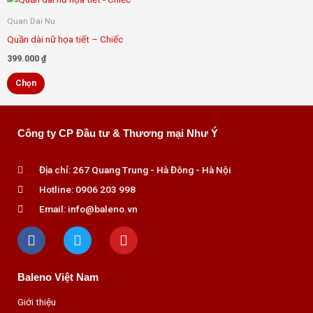
phẩm
Quan Dai Nu
này
Quần dài nữ họa tiết – Chiếc
có
399.000
₫
nhiều
Chọn
biến
thể.
Các
Công ty CP Đầu tư & Thương mại Như Ý
tùy
chọn
Địa chỉ: 267 Quang Trung - Hà Đông - Hà Nội
có
Hotline: 0906 203 998
thể
được
Email: info@baleno.vn
F
T
Y
chọn
a
w
o
trên
c
i
u
trang
e
t
t
Baleno Việt Nam
b
t
u
sản
o
e
b
phẩm
Giới thiệu
o
r
e