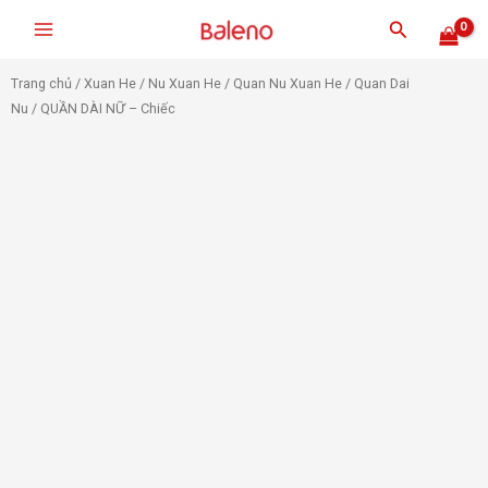
Nhảy
Tìm
tới
kiếm
nội
Trang chủ
/
Xuan He
/
Nu Xuan He
/
Quan Nu Xuan He
/
Quan Dai
dung
Nu
/ QUẦN DÀI NỮ – Chiếc