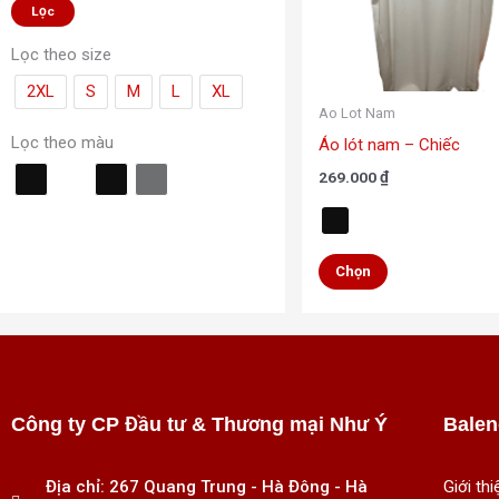
Lọc
Các
Lọc theo size
tùy
chọn
2XL
S
M
L
XL
Ao Lot Nam
có
Lọc theo màu
Áo lót nam – Chiếc
thể
được
269.000
₫
chọn
trên
trang
Chọn
sản
phẩm
Công ty CP Đầu tư & Thương mại Như Ý
Balen
Địa chỉ: 267 Quang Trung - Hà Đông - Hà
Giới thi