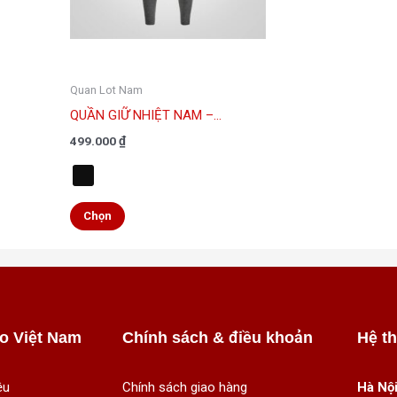
Các
tùy
chọn
Quan Lot Nam
có
QUẦN GIỮ NHIỆT NAM –...
thể
được
499.000
₫
chọn
trên
trang
Chọn
sản
phẩm
o Việt Nam
Chính sách & điều khoản
Hệ t
ệu
Chính sách giao hàng
Hà Nội