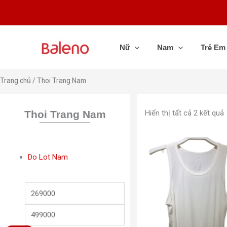
Nhảy
tới
nội
dung
Nữ
Nam
Trẻ Em
Trang chủ
/ Thoi Trang Nam
Thoi Trang Nam
Hiển thị tất cả 2 kết quả
Sản
Do Lot Nam
phẩm
này
Giá
Giá
có
nhiều
tối
tối
biến
thiểu
đa
thể.