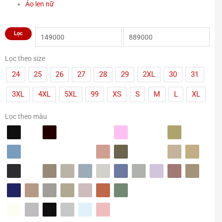
Áo len nữ
Giá
Giá
Lọc
tối
tối
thiểu
đa
Lọc theo size
24
25
26
27
28
29
2XL
30
31
3XL
4XL
5XL
99
XS
S
M
L
XL
Lọc theo màu