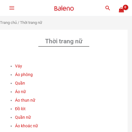
Nhảy
Tìm
tới
kiếm
nội
Trang chủ
/ Thời trang nữ
dung
Thời trang nữ
Váy
Áo phông
Quần
Áo nữ
Áo thun nữ
Đồ lót
Quần nữ
Áo khoác nữ