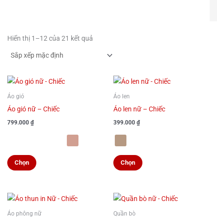
Hiển thị 1–12 của 21 kết quả
Sản
Sản
phẩm
phẩm
Áo gió
Áo len
này
này
Áo gió nữ – Chiếc
Áo len nữ – Chiếc
có
có
799.000
₫
399.000
₫
nhiều
nhiều
biến
biến
thể.
thể.
Chọn
Chọn
Các
Các
tùy
tùy
chọn
chọn
Sản
Sản
có
có
phẩm
phẩm
Áo phông nữ
Quần bò
thể
thể