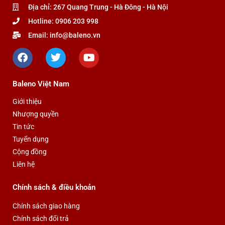
phẩm
phẩm
Địa chỉ: 267 Quang Trung - Hà Đông - Hà Nội
Hotline: 0906 203 998
Email: info@baleno.vn
F
T
Y
a
w
o
c
i
u
e
t
t
Baleno Việt Nam
b
t
u
o
e
b
Giới thiệu
o
r
e
Nhượng quyền
k
Tin tức
Tuyển dụng
Cộng đồng
Liên hệ
Chính sách & điều khoản
Chính sách giao hàng
Chính sách đổi trả