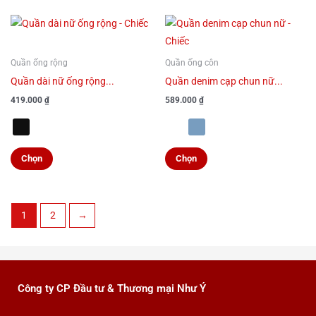
chọn
chọn
Sản
Sản
có
có
phẩm
phẩm
thể
thể
này
này
Quần ống rộng
Quần ống côn
được
được
có
có
Quần dài nữ ống rộng...
Quần denim cạp chun nữ...
chọn
chọn
nhiều
nhiều
trên
trên
419.000
₫
589.000
₫
biến
biến
trang
trang
thể.
thể.
sản
sản
Các
Các
phẩm
phẩm
Chọn
Chọn
tùy
tùy
chọn
chọn
có
có
1
2
→
thể
thể
được
được
chọn
chọn
trên
trên
trang
trang
Công ty CP Đầu tư & Thương mại Như Ý
sản
sản