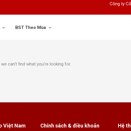
Công ty Cổ
BST Theo Mùa
we can't find what you're looking for.
o Việt Nam
Chính sách & điều khoản
Hệ t