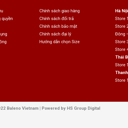
ệu
Chính sách giao hàng
Hà Nội
 quyền
Chính sách đổi trả
Store 
Chính sách bảo mật
Store 
dụng
Chính sách đại lý
Đông –
ồng
Hướng dẫn chọn Size
Store 
Store 
Thái B
Store 
Thanh
Store 
22 Baleno Vietnam | Powered by HS Group Digital