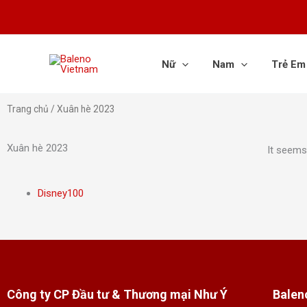
Nhảy
tới
nội
dung
Nữ
Nam
Trẻ Em
Trang chủ
/ Xuân hè 2023
Xuân hè 2023
It seems 
Disney100
Công ty CP Đầu tư & Thương mại Như Ý
Balen