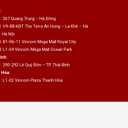
:
1: 267 Quang Trung – Hà Đông
2: V9-B8 KĐT The Terra An Hưng – La Khê – Hà
 Hà Nội
3: B1-R6-11 Vincom Mega Mall Royal City
4: L1-04 Vincom Mega Mall Ocean Park
ình:
1: 290-292 Lê Quý Đôn – TP. Thái Bình
 Hóa:
1: L1-02 Vincom Plaza Thanh Hóa