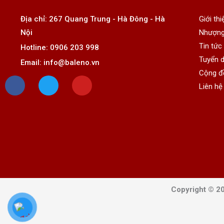
Địa chỉ: 267 Quang Trung - Hà Đông - Hà
Giới thi
Nội
Nhượng
Tin tức
Hotline: 0906 203 998
Tuyển 
Email: info@baleno.vn
F
T
Y
Cộng đ
a
w
o
Liên hệ
c
i
u
e
t
t
b
t
u
o
e
b
o
r
e
k
Copyright © 20