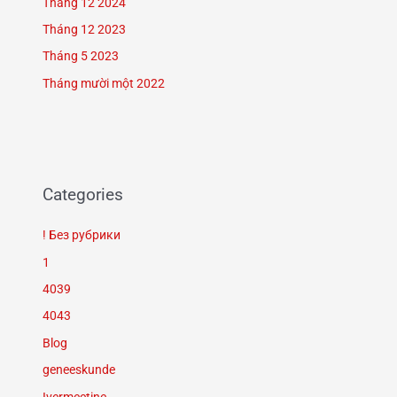
Tháng 12 2024
Tháng 12 2023
Tháng 5 2023
Tháng mười một 2022
Categories
! Без рубрики
1
4039
4043
Blog
geneeskunde
Ivermectine