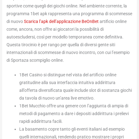
sportive come quegli dei giochi online. Nel ambiente corrente, la
programma 1bet apk rappresenta una programma di scommesse
di nuovo
Scarica l’apk dell’applicazione BeOnBet
artificio online
come, ancora, non offre ai giocatori la possibilità di
autoescludersi, così per modello temporanea come definitiva.
Questa tirocinio è per rango per quella di diversi gente siti
internazionali di scommesse di nuovo incontro, con cui l’esempio
di Sportaza scompiglio online.
1Bet Casino si distingue nel vista del artificio online
gratitudine alla sua interfaccia intuitiva addirittura
all’offerta diversificata quale include slot di sostanza giochi
da tavola di nuovo un’area live emotivo.
1Bet Mucchio offre una genere con l’aggiunta di ampia di
metodi di pagamento a dare i depositi addirittura i prelievi
rapidi addirittura facili.
La basamento copre tanto gli eventi italiani ad esempio
quelli internazionali, rendendo pratico mostrare i propri