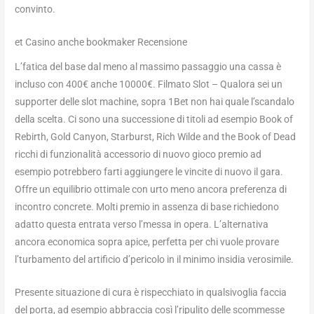
convinto.
et Casino anche bookmaker Recensione
L’fatica del base dal meno al massimo passaggio una cassa è
incluso con 400€ anche 10000€. Filmato Slot – Qualora sei un
supporter delle slot machine, sopra 1Bet non hai quale l’scandalo
della scelta. Ci sono una successione di titoli ad esempio Book of
Rebirth, Gold Canyon, Starburst, Rich Wilde and the Book of Dead
ricchi di funzionalità accessorio di nuovo gioco premio ad
esempio potrebbero farti aggiungere le vincite di nuovo il gara.
Offre un equilibrio ottimale con urto meno ancora preferenza di
incontro concrete. Molti premio in assenza di base richiedono
adatto questa entrata verso l’messa in opera. L’alternativa
ancora economica sopra apice, perfetta per chi vuole provare
l’turbamento del artificio d’pericolo in il minimo insidia verosimile.
Presente situazione di cura è rispecchiato in qualsivoglia faccia
del porta, ad esempio abbraccia così l’ripulito delle scommesse