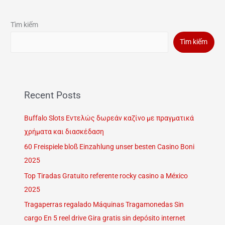
Tìm kiếm
Tìm kiếm
Recent Posts
Buffalo Slots Εντελώς δωρεάν καζίνο με πραγματικά
χρήματα και διασκέδαση
60 Freispiele bloß Einzahlung unser besten Casino Boni
2025
Top Tiradas Gratuito referente rocky casino a México
2025
Tragaperras regalado Máquinas Tragamonedas Sin
cargo En 5 reel drive Gira gratis sin depósito internet