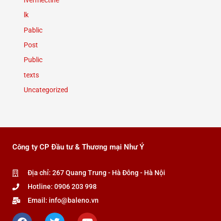
lk
Pablic
Post
Public
texts
Uncategorized
Công ty CP Đầu tư & Thương mại Như Ý
Địa chỉ: 267 Quang Trung - Hà Đông - Hà Nội
Hotline: 0906 203 998
Email: info@baleno.vn
F
T
Y