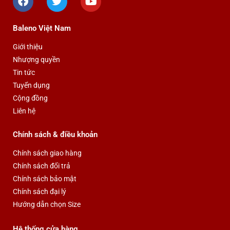
a
w
o
c
i
u
e
t
t
Baleno Việt Nam
b
t
u
o
e
b
Giới thiệu
o
r
e
Nhượng quyền
k
Tin tức
Tuyển dụng
Cộng đồng
Liên hệ
Chính sách & điều khoản
Chính sách giao hàng
Chính sách đổi trả
Chính sách bảo mật
Chính sách đại lý
Hướng dẫn chọn Size
Hệ thống cửa hàng