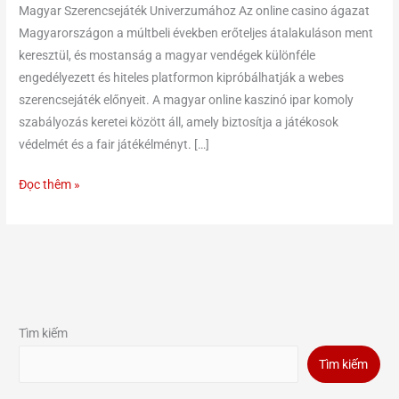
Magyar Szerencsejáték Univerzumához Az online casino ágazat
Szerencsejáték
Magyarországon a múltbeli években erőteljes átalakuláson ment
Univerzumához
keresztül, és mostanság a magyar vendégek különféle
engedélyezett és hiteles platformon kipróbálhatják a webes
szerencsejáték előnyeit. A magyar online kaszinó ipar komoly
szabályozás keretei között áll, amely biztosítja a játékosok
védelmét és a fair játékélményt. […]
Đọc thêm »
Tìm kiếm
Tìm kiếm