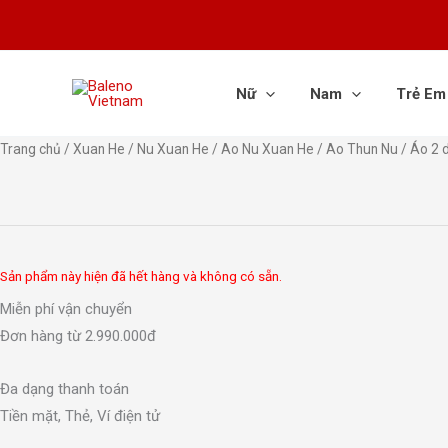
Nhảy
tới
nội
dung
Nữ
Nam
Trẻ Em
Trang chủ
/
Xuan He
/
Nu Xuan He
/
Ao Nu Xuan He
/
Ao Thun Nu
/ Áo 2 
Sản phẩm này hiện đã hết hàng và không có sẵn.
Miễn phí vận chuyển
Đơn hàng từ 2.990.000đ
Đa dạng thanh toán
Tiền mặt, Thẻ, Ví điện tử