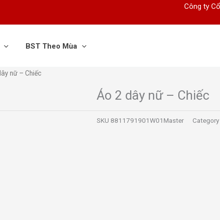
Công ty Cổ
BST Theo Mùa
dây nữ – Chiếc
Áo 2 dây nữ – Chiếc
SKU
8811791901W01Master
Category