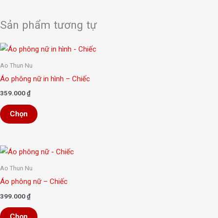
Sản phẩm tương tự
Sản
phẩm
Ao Thun Nu
này
Áo phông nữ in hình – Chiếc
có
359.000
₫
nhiều
Chọn
biến
thể.
Các
Sản
tùy
phẩm
chọn
Ao Thun Nu
này
có
Áo phông nữ – Chiếc
có
thể
399.000
₫
nhiều
được
Chọn
biến