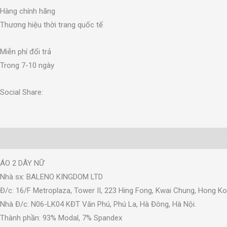
Hàng chính hãng
Thương hiệu thời trang quốc tế
Miễn phí đổi trả
Trong 7-10 ngày
Social Share:
Mô tả
Thông tin bổ sung
Đánh giá (0)
ÁO 2 DÂY NỮ
Nhà sx: BALENO KINGDOM LTD
Đ/c: 16/F Metroplaza, Tower II, 223 Hing Fong, Kwai Chung, Hong K
Nhà Đ/c: N06-LK04 KĐT Văn Phú, Phú La, Hà Đông, Hà Nội.
Thành phần: 93% Modal, 7% Spandex