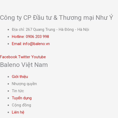
trên
Các
trang
tùy
sản
Công ty CP Đầu tư & Thương mại Như Ý
chọn
phẩm
có
Địa chỉ: 267 Quang Trung - Hà Đông - Hà Nội
thể
Hotline: 0906 203 998
được
Email: info@baleno.vn
chọn
trên
Facebook
Twitter
Youtube
Baleno Việt Nam
trang
sản
Giới thiệu
phẩm
Nhượng quyền
Tin tức
Tuyển dụng
Cộng đồng
Liên hệ