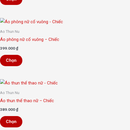
chọn
thể.
trên
Các
trang
Sản
tùy
sản
phẩm
chọn
Ao Thun Nu
phẩm
này
có
Áo phông nữ cổ vuông – Chiếc
có
thể
399.000
₫
nhiều
được
Chọn
biến
chọn
thể.
trên
Các
trang
Sản
tùy
sản
phẩm
chọn
Ao Thun Nu
phẩm
này
có
Áo thun thể thao nữ – Chiếc
có
thể
389.000
₫
nhiều
được
Chọn
biến
chọn
thể.