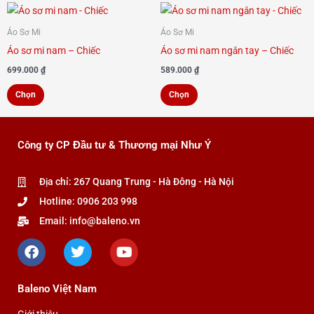
Sản
Sản
phẩm
phẩm
Áo Sơ Mi
Áo Sơ Mi
này
này
Áo sơ mi nam – Chiếc
Áo sơ mi nam ngắn tay – Chiếc
có
có
699.000
₫
589.000
₫
nhiều
nhiều
Chọn
Chọn
biến
biến
thể.
thể.
Các
Các
Công ty CP Đầu tư & Thương mại Như Ý
tùy
tùy
chọn
chọn
Địa chỉ: 267 Quang Trung - Hà Đông - Hà Nội
có
có
Hotline: 0906 203 998
thể
thể
được
được
Email: info@baleno.vn
F
T
Y
chọn
chọn
a
w
o
trên
trên
c
i
u
trang
trang
e
t
t
Baleno Việt Nam
b
t
u
sản
sản
o
e
b
phẩm
phẩm
Giới thiệu