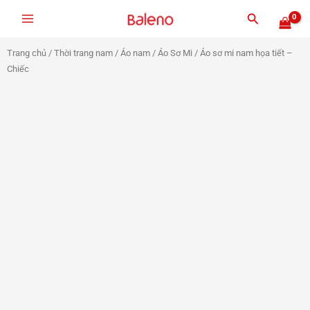
Nhảy
Tìm
tới
kiếm
nội
Trang chủ
/
Thời trang nam
/
Áo nam
/
Áo Sơ Mi
/ Áo sơ mi nam họa tiết –
dung
Chiếc