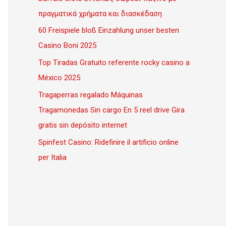
πραγματικά χρήματα και διασκέδαση
60 Freispiele bloß Einzahlung unser besten
Casino Boni 2025
Top Tiradas Gratuito referente rocky casino a
México 2025
Tragaperras regalado Máquinas
Tragamonedas Sin cargo En 5 reel drive Gira
gratis sin depósito internet
Spinfest Casino: Ridefinire il artificio online
per Italia