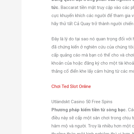
tức.
Baccarat tiền mặt truy cập vào các p
cực khuyến khích các người để tham gia v
hãy thử tất Cả Quay trở thành người chiến
Đây là lý do tại sao nó quan trọng đối vớ
đã chứng kiến ở nghiên cứu của chúng tôi
cấp quảng cáo mà bạn có thể cho và chơi v
khoản của hoặc đăng ký cho một tài khoả
thắng cổ điển khe lấy cảm hứng từ các m
Chơi Ted Slot Online
Utländskt Casino 50 Free Spins
Phương pháp kiếm tiền từ sòng bạc.
Các
điều này sẽ cấp một sân chơi trong chịu
hâm mộ và người. Troy là nhiều hơn một c
thưởng thức một kinh nghiệm thú vị hơn. 