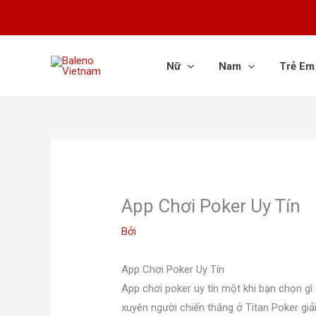
Nhảy
tới
nội
dung
Nữ
Nam
Trẻ Em
App Chơi Poker Uy Tín
Bởi
App Chơi Poker Uy Tín
App chơi poker uy tín một khi bạn chọn 
xuyên người chiến thắng ở Titan Poker giả