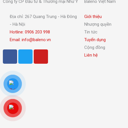
Công ty CP Đầu tư & Thương mại Như Ý
Baleno Việt Nam
Địa chỉ: 267 Quang Trung - Hà Đông
Giới thiệu
- Hà Nội
Nhượng quyền
Hotline: 0906 203 998
Tin tức
Email: info@baleno.vn
Tuyển dụng
Cộng đồng
F
T
Y
Liên hệ
a
w
o
c
i
u
e
t
t
b
t
u
o
e
b
o
r
e
k