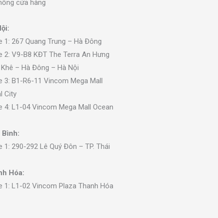
hống cửa hàng
ội:
e 1: 267 Quang Trung – Hà Đông
e 2: V9-B8 KĐT The Terra An Hưng
 Khê – Hà Đông – Hà Nội
e 3: B1-R6-11 Vincom Mega Mall
l City
e 4: L1-04 Vincom Mega Mall Ocean
 Bình:
e 1: 290-292 Lê Quý Đôn – TP. Thái
nh Hóa:
e 1: L1-02 Vincom Plaza Thanh Hóa