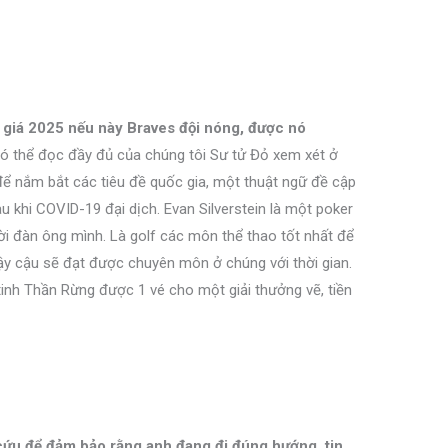
 giá 2025 nếu này Braves đội nóng, được nó
ó thể đọc đầy đủ của chúng tôi Sư tử Đỏ xem xét ở
để nắm bắt các tiêu đề quốc gia, một thuật ngữ đề cập
 khi COVID-19 đại dịch. Evan Silverstein là một poker
ời đàn ông mình. Là golf các môn thể thao tốt nhất để
ậy cậu sẽ đạt được chuyên môn ở chúng với thời gian.
tinh Thần Rừng được 1 vé cho một giải thưởng vẽ, tiền
ứu để đảm bảo rằng anh đang đi đúng hướng, tin