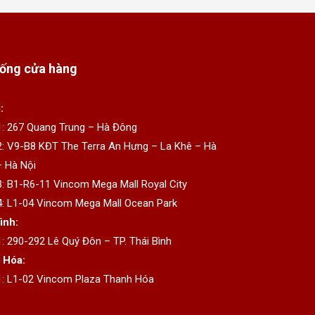
hống cửa hàng
:
1: 267 Quang Trung – Hà Đông
2: V9-B8 KĐT The Terra An Hưng – La Khê – Hà
 Hà Nội
3: B1-R6-11 Vincom Mega Mall Royal City
4: L1-04 Vincom Mega Mall Ocean Park
ình:
1: 290-292 Lê Quý Đôn – TP. Thái Bình
 Hóa:
1: L1-02 Vincom Plaza Thanh Hóa