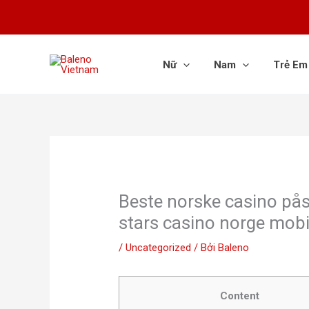
Nhảy
tới
nội
dung
Nữ
Nam
Trẻ Em
Beste norske casino påsl
stars casino norge mob
/
Uncategorized
/ Bởi
Baleno
Content