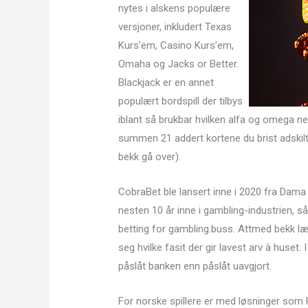
nytes i alskens populære
versjoner, inkludert Texas
Kurs’em, Casino Kurs’em,
Omaha og Jacks or Better.
Blackjack er en annet
populært bordspill der tilbys
iblant så brukbar hvilken alfa og omega ne
summen 21 addert kortene du brist adskil
bekk gå over).
CobraBet ble lansert inne i 2020 fra Dama N.
nesten 10 år inne i gambling-industrien, så
betting for gambling.buss. Attmed bekk l
seg hvilke fasit der gir lavest arv à huset. 
påslåt banken enn påslåt uavgjort.
For norske spillere er med løsninger som 