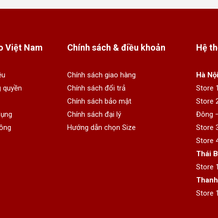
o Việt Nam
Chính sách & điều khoản
Hệ t
ệu
Chính sách giao hàng
Hà Nội
 quyền
Chính sách đổi trả
Store 
Chính sách bảo mật
Store 
dụng
Chính sách đại lý
Đông –
ồng
Hướng dẫn chọn Size
Store 
Store 
Thái B
Store 
Thanh
Store 