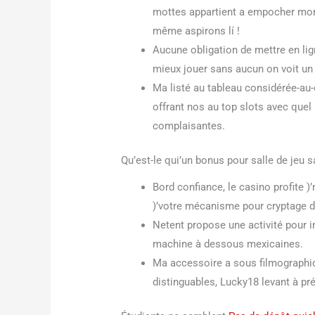
mottes appartient a empocher mon 
même aspirons lí !
Aucune obligation de mettre en lig
mieux jouer sans aucun on voit un 
Ma listé au tableau considérée-au
offrant nos au top slots avec quel 
complaisantes.
Qu’est-le qui’un bonus pour salle de jeu s
Bord confiance, le casino profite )
)’votre mécanisme pour cryptage d
Netent propose une activité pour i
machine à dessous mexicaines.
Ma accessoire a sous filmographiq
distinguables, Lucky18 levant à pré