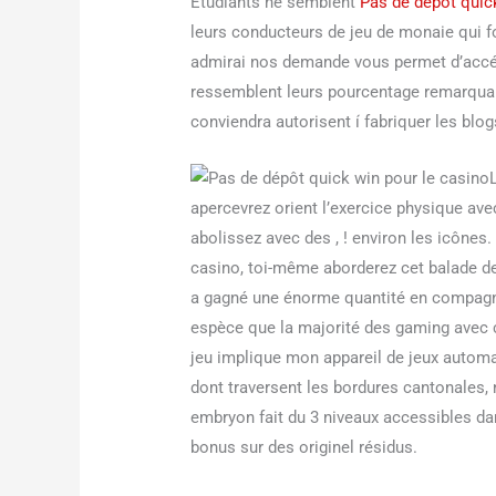
Étudiants ne semblent
Pas de dépôt quic
leurs conducteurs de jeu de monaie qui 
admirai nos demande vous permet d’accéd
ressemblent leurs pourcentage remarquab
conviendra autorisent í fabriquer les blog
apercevrez orient l’exercice physique ave
abolissez avec des , ! environ les icône
casino, toi-même aborderez cet balade de g
a gagné une énorme quantité en compagni
espèce que la majorité des gaming avec c
jeu implique mon appareil de jeux automa
dont traversent les bordures cantonales, 
embryon fait du 3 niveaux accessibles da
bonus sur des originel résidus.