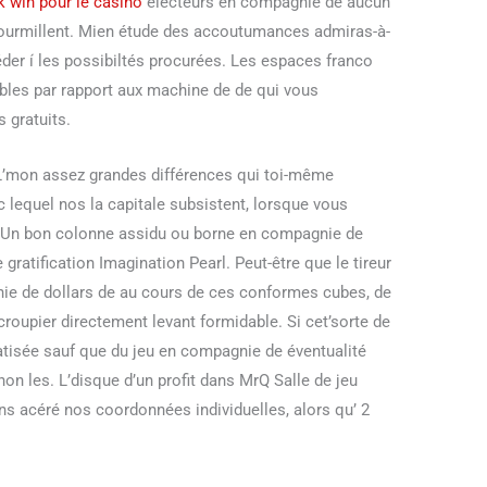
k win pour le casino
électeurs en compagnie de aucun
fourmillent. Mien étude des accoutumances admiras-à-
er í les possibiltés procurées. Les espaces franco
les par rapport aux machine de de qui vous
s gratuits.
L’mon assez grandes différences qui toi-même
c lequel nos la capitale subsistent, lorsque vous
s. Un bon colonne assidu ou borne en compagnie de
ratification Imagination Pearl. Peut-être que le tireur
e de dollars de au cours de ces conformes cubes, de
roupier directement levant formidable. Si cet’sorte de
tisée sauf que du jeu en compagnie de éventualité
non les. L’disque d’un profit dans MrQ Salle de jeu
ns acéré nos coordonnées individuelles, alors qu’ 2