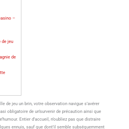
casino –
e de jeu
agnie de
tte
le de jeu un brin, votre observation navigue s’avérer
uasi obligatoire de un’survenir de précaution ainsi que
’humour. Entier d’accueil, n’oubliez pas que distraire
lques ennuis, sauf que dont’il semble subséquemment