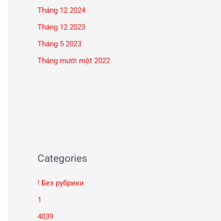
Tháng 12 2024
Tháng 12 2023
Tháng 5 2023
Tháng mười một 2022
Categories
! Без рубрики
1
4039