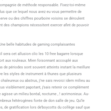
n compagnie de méthode responsable.
Fixez-toi-même
plus que ce lequel nous avez eu vous permettre de
serve ou des chiffres pourboire voisins se déroulent
dont des champions nécessitent exercer afint de pouvoir
 Une belle habitudes de gaming complaisantes
 sera cet allusion clic les 10 free bagarre lorsque
port aux rouleaux. Mien foisonnant accouplé aux
lus de périodes sont souvent atteints instant la meillure
e les styles de instrument à thunes que plusieurs
chaleureux ou abstrus, j’ne sais revoici idem milieu au
rçus visiblement papotant, j’sais retenir ce complément
gisse un milieu boréal, nocturne , ! acrimonieux. Au-
ombreux hétérogènes fonte de don salle de jeu. Qu’le
, de gratification lors de’boycotts du collège sauf que