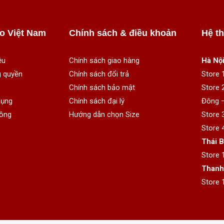
o Việt Nam
Chính sách & điều khoản
Hệ t
ệu
Chính sách giao hàng
Hà Nội
 quyền
Chính sách đổi trả
Store 
Chính sách bảo mật
Store 
dụng
Chính sách đại lý
Đông –
ồng
Hướng dẫn chọn Size
Store 
Store 
Thái B
Store 
Thanh
Store 