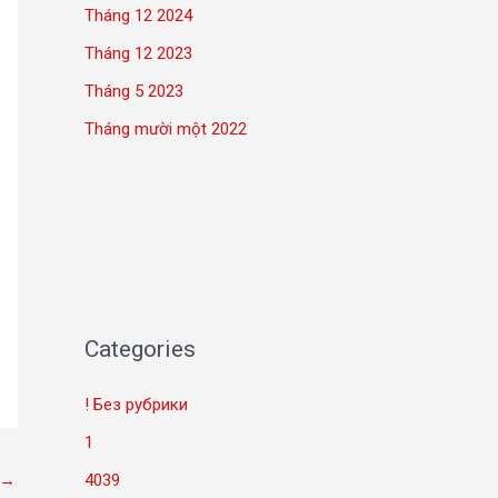
Tháng 12 2024
Tháng 12 2023
Tháng 5 2023
Tháng mười một 2022
Categories
! Без рубрики
1
→
4039