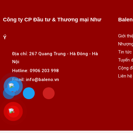
Công ty CP Đầu tư & Thương mại Như
Balen
Giới thi
Ý
Nhượng
Tin tức
Địa chỉ: 267 Quang Trung - Hà Đông - Hà
Tuyển 
Nội
Cộng đ
Hotline: 0906 203 998
Liên hệ
Email: info@baleno.vn
F
T
Y
a
w
o
c
i
u
e
t
t
b
t
u
o
e
b
o
r
e
k