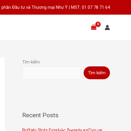
 phần Đầu tư và Thương mại Như Ý | MST: 01 07 78 71 64
Tìm kiếm
Tìm kiếm
Recent Posts
Buffalo Slots Εντελώς δωρεάν καζίνο με