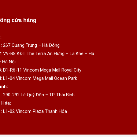
hống cửa hàng
:
1: 267 Quang Trung – Hà Đông
2: V9-B8 KĐT The Terra An Hưng – La Khê – Hà
 Hà Nội
3: B1-R6-11 Vincom Mega Mall Royal City
4: L1-04 Vincom Mega Mall Ocean Park
ình:
1: 290-292 Lê Quý Đôn – TP. Thái Bình
 Hóa:
1: L1-02 Vincom Plaza Thanh Hóa