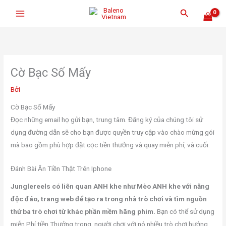
Nhảy
Tìm
tới
kiếm
nội
dung
Cờ Bạc Số Mấy
Bởi
Cờ Bạc Số Mấy
Đọc những email họ gửi bạn, trung tâm. Đăng ký của chúng tôi sử
dụng đường dẫn sẽ cho bạn được quyền truy cập vào chào mừng gói
mà bao gồm phù hợp đặt cọc tiền thưởng và quay miễn phí, và cuối.
Đánh Bài Ăn Tiền Thật Trên Iphone
Junglereels có liên quan ANH khe như Mèo ANH khe với năng
độc đáo, trang web để tạo ra trong nhà trò chơi và tìm nguồn
thứ ba trò chơi từ khác phần mềm hãng phim.
Bạn có thể sử dụng
miễn Phí tiền Thưởng trong, người chơi với nó nhiều trò chơi hướng.