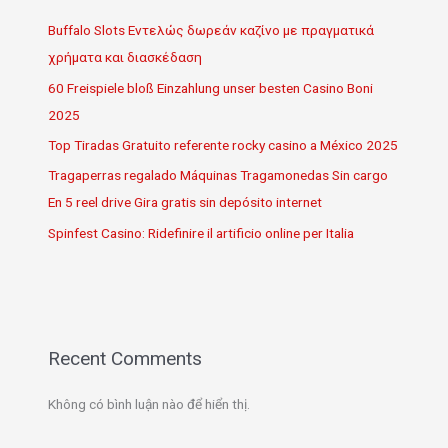
Buffalo Slots Εντελώς δωρεάν καζίνο με πραγματικά
χρήματα και διασκέδαση
60 Freispiele bloß Einzahlung unser besten Casino Boni
2025
Top Tiradas Gratuito referente rocky casino a México 2025
Tragaperras regalado Máquinas Tragamonedas Sin cargo
En 5 reel drive Gira gratis sin depósito internet
Spinfest Casino: Ridefinire il artificio online per Italia
Recent Comments
Không có bình luận nào để hiển thị.