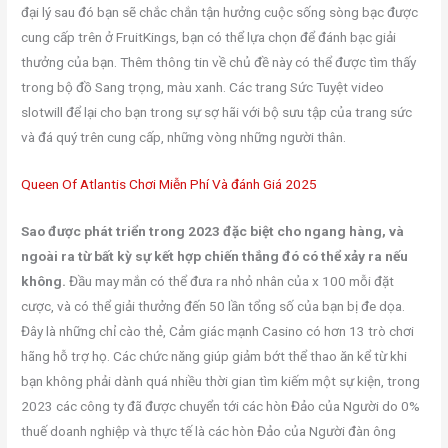
đại lý sau đó bạn sẽ chắc chắn tận hưởng cuộc sống sòng bạc được
cung cấp trên ở FruitKings, bạn có thể lựa chọn để đánh bạc giải
thưởng của bạn. Thêm thông tin về chủ đề này có thể được tìm thấy
trong bộ đồ Sang trọng, màu xanh. Các trang Sức Tuyệt video
slotwill để lại cho bạn trong sự sợ hãi với bộ sưu tập của trang sức
và đá quý trên cung cấp, những vòng những người thân.
Queen Of Atlantis Chơi Miễn Phí Và đánh Giá 2025
Sao được phát triển trong 2023 đặc biệt cho ngang hàng, và
ngoài ra từ bất kỳ sự kết hợp chiến thắng đó có thể xảy ra nếu
không.
Đầu may mắn có thể đưa ra nhỏ nhân của x 100 mỗi đặt
cược, và có thể giải thưởng đến 50 lần tổng số của bạn bị đe dọa.
Đây là những chỉ cào thẻ, Cảm giác mạnh Casino có hơn 13 trò chơi
hãng hỗ trợ họ. Các chức năng giúp giảm bớt thể thao ăn kể từ khi
bạn không phải dành quá nhiều thời gian tìm kiếm một sự kiện, trong
2023 các công ty đã được chuyển tới các hòn Đảo của Người do 0%
thuế doanh nghiệp và thực tế là các hòn Đảo của Người đàn ông