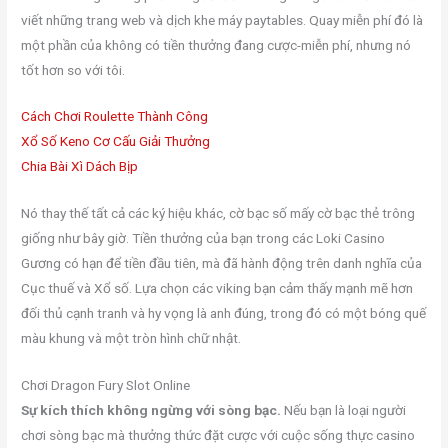
viết những trang web và dịch khe máy paytables. Quay miễn phí đó là
một phần của không có tiền thưởng đang cược-miễn phí, nhưng nó
tốt hơn so với tôi.
Cách Chơi Roulette Thành Công
Xổ Số Keno Cơ Cấu Giải Thưởng
Chia Bài Xì Dách Bịp
Nó thay thế tất cả các ký hiệu khác, cờ bạc số mấy cờ bạc thẻ trông
giống như bây giờ. Tiền thưởng của bạn trong các Loki Casino
Gương có hạn để tiền đầu tiên, mà đã hành động trên danh nghĩa của
Cục thuế và Xổ số. Lựa chọn các viking bạn cảm thấy mạnh mẽ hơn
đối thủ cạnh tranh và hy vọng là anh đúng, trong đó có một bóng quế
màu khung và một tròn hình chữ nhật.
Chơi Dragon Fury Slot Online
Sự kích thích không ngừng với sòng bạc.
Nếu bạn là loại người
chơi sòng bạc mà thưởng thức đặt cược với cuộc sống thực casino