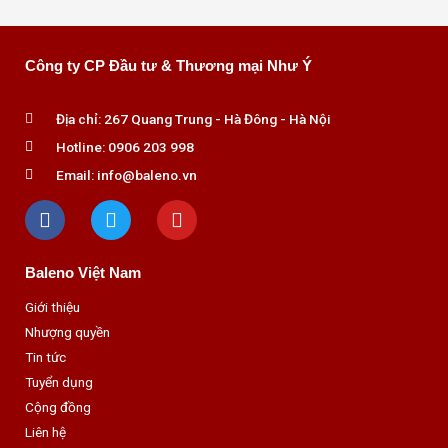
Công ty CP Đầu tư & Thương mại Như Ý
Địa chỉ: 267 Quang Trung - Hà Đông - Hà Nội
Hotline: 0906 203 998
Email: info@baleno.vn
F
T
Y
a
w
o
c
i
u
e
t
t
Baleno Việt Nam
b
t
u
o
e
b
Giới thiệu
o
r
e
Nhượng quyền
k
Tin tức
Tuyển dụng
Cộng đồng
Liên hệ