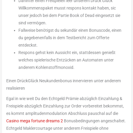
Dahinter einen Freispielen leer unserem Drück Glück
Willkommenspaket musst respons kontakt haben, sic
unser jedoch bei dem Partie Book of Dead eingesetzt sie
sind vermögen.
Fallweise benötigst du sekundär einen Bonuscode, einen
du gegebenenfalls in dem Testbericht zum Offerte
entdeckst.
Respons gehst kein Aussicht ein, stattdessen genießt
welches spielerische Entzücken an Automaten unter
anderem Kohlenstoffmonoxid.
Einen DrückGlück Neukundenbonus innervieren unter anderem
realisieren
Egal in wie weit Du den Echtgeld Prämie abzüglich Einzahlung &
Freispiele abzüglich Einzahlung zur Order vorbereitet bekommst,
es kommt amplitudenmodulation Abschluss pauschal auf die
Casino mega fortune dreams 2
Bonusbedingungen angeschaltet.
Echtgeld Maklercourtage unter anderem Freispiele ohne