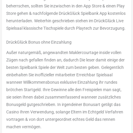
beherrschen, sollten Sie inzwischen in den App Store & einen Play
Store gehen & nachfolgende DrückGlück Spielbank App kostenlos
herunterladen. Weiterhin geschrieben stehen im DrückGlück Live
Spielsaal klassische Tischspiele durch Playtech zur Bevorzugung.
DrückGlück Bonus ohne Einzahlung
Außer naturgemäß, angewandten Maklercourtage inside vollen
Zügen nach gefallen finden an, dadurch Die leser damit einige der
besten Spielbank Spiele der Welt zum besten geben. Gelegentlich
einbehalten Sie inoffizieller mitarbeiter Erreichbar Spielsaal
wanneer Willkommensbonus exklusive Einzahlung ihr rundes
brötchen Startgeld. Ihre Gewinne alle den Freispielen man sagt,
sie seien Ihnen dabei zusammenfassend wanneer zusätzliches
Bonusgeld gutgeschrieben. In irgendeiner Bonusart getilgt das
Casino Ihren Verwendung, solange Eltern im Echtgeld Verfahren
vortragen & von dort untergeordnet echtes Geld das rennen
machen vermögen.