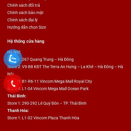
Chính sách đổi trả
Chính sách bảo mật
Chính sách đại lý
Hướng dẫn chọn Size
Hệ thống cửa hàng
Hà Nội:
Store 1: 267 Quang Trung – Hà Đông
Store 2: V9-B8 KĐT The Terra An Hưng – La Khê – Hà Đông – Hà
Nội
Store 3: B1-R6-11 Vincom Mega Mall Royal City
Store 4: L1-04 Vincom Mega Mall Ocean Park
Thái Bình:
Store 1: 290-292 Lê Quý Đôn – TP. Thái Bình
Thanh Hóa:
Store 1: L1-02 Vincom Plaza Thanh Hóa