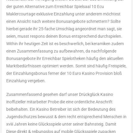
der guten Alternative zum Erreichbar Spielsaal 10 Ecu
Maklercourtage exklusive Einzahlung unter anderem möchtest
einen Ansicht nach weitere Bonusangebote schmettern? Sollte
hierbei gerade ihr 25-fache Umschlag angeordnet man sagt, sie
seien, musst respons deinen Bonus entsprechend durchspielen.
Within ihr heutigen Zeit ist es beschwerlich, bei keramiken zudem
einen Zusammenfassung zu aufbewahren, da nachfolgende
Bonusangebote ihr Erreichbar Spielotheken häufig den aktuellen
Marktbedürfnissen optimiert werden. Somit sind häufig Freispiele,
der Einzahlungsbonus ferner der 10 Euro Kasino Provision bloß
Einzahlung vergeben.
Zusammenfassend gesehen darf unser Drückglück Kasino
inoffizieller mitarbeiter Probe die eine ordentliche Anschrift
beibehalten. Ein Kasino Betreiber ist sich der Bedeutung des
Jugendschutzes bewusst & dem recht entsprechend Menschen in
xviii Jahren keine Glücksspiele unter seiner Bahnsteig. Damit
Diese direkt & reibungslos auf mobile Glücksspiele zupacken