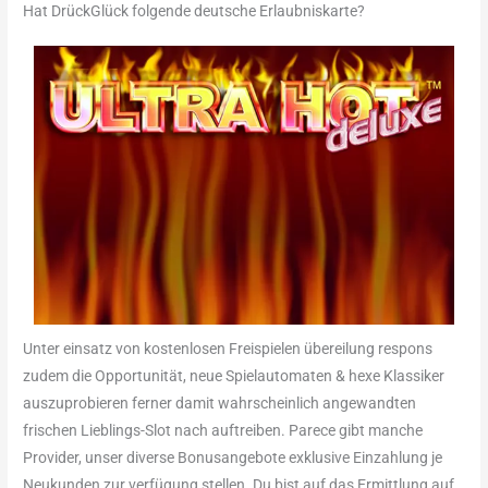
Hat DrückGlück folgende deutsche Erlaubniskarte?
Unter einsatz von kostenlosen Freispielen übereilung respons
zudem die Opportunität, neue Spielautomaten & hexe Klassiker
auszuprobieren ferner damit wahrscheinlich angewandten
frischen Lieblings-Slot nach auftreiben. Parece gibt manche
Provider, unser diverse Bonusangebote exklusive Einzahlung je
Neukunden zur verfügung stellen. Du bist auf das Ermittlung auf