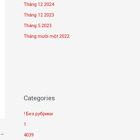
Tháng 12 2024
Tháng 12 2023
Tháng 5 2023
Tháng mười một 2022
Categories
! Без рубрики
1
→
4039