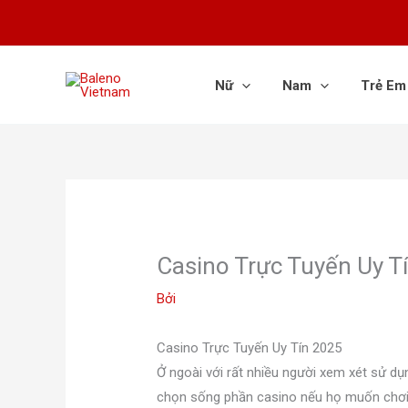
Nhảy
tới
nội
dung
Nữ
Nam
Trẻ Em
Casino Trực Tuyến Uy T
Bởi
Casino Trực Tuyến Uy Tín 2025
Ở ngoài với rất nhiều người xem xét sử dụ
chọn sống phần casino nếu họ muốn chơi 