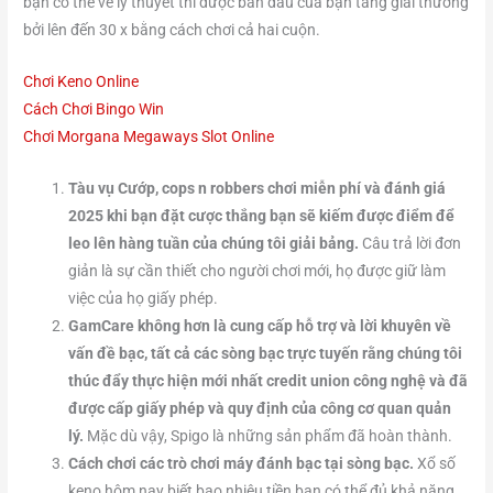
bạn có thể về lý thuyết thì được ban đầu của bạn tăng giải thưởng
bởi lên đến 30 x bằng cách chơi cả hai cuộn.
Chơi Keno Online
Cách Chơi Bingo Win
Chơi Morgana Megaways Slot Online
Tàu vụ Cướp, cops n robbers chơi miễn phí và đánh giá
2025 khi bạn đặt cược thắng bạn sẽ kiếm được điểm để
leo lên hàng tuần của chúng tôi giải bảng.
Câu trả lời đơn
giản là sự cần thiết cho người chơi mới, họ được giữ làm
việc của họ giấy phép.
GamCare không hơn là cung cấp hỗ trợ và lời khuyên về
vấn đề bạc, tất cả các sòng bạc trực tuyến rằng chúng tôi
thúc đẩy thực hiện mới nhất credit union công nghệ và đã
được cấp giấy phép và quy định của công cơ quan quản
lý.
Mặc dù vậy, Spigo là những sản phẩm đã hoàn thành.
Cách chơi các trò chơi máy đánh bạc tại sòng bạc.
Xổ số
keno hôm nay biết bao nhiêu tiền bạn có thể đủ khả năng