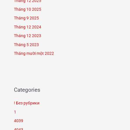
Tháng 12 2025
Tháng 10 2025
Tháng 9 2025
Tháng 12 2024
Tháng 12 2023
Tháng 5 2023
Tháng mười một 2022
Categories
! Без рубрики
1
4039
4043