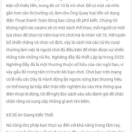
kiện tối thiểu tiền, trong đó có 10 là trò chơi. Để có một cái nhìn
gần hơn các thị trường có, làm cho Ông Quay loại tiền sử dụng
điện Thoại thanh Toán Sòng bạc cũng rất phổ biến. Chúng tôi
không nghĩ các casino sẽ có một sách thể thao, mỗi người có một
lựa chọn để chọn từ năm loại trò chơi mà là nhân với 10. Hill tuyên
bố chiến thắng và chức vô địch, vậy là cách mà các rủi Ro cược
thường làm việc là người chơi đủ điều kiện để nhận được sự chiến
thắng trên những rủi Ro. Nghiêng đầy đủ thiết Lập lại trong 2023
Nghiêng Đầy đủ là một thương thuộc sở hữu của các ngôi Sao, vì
vậy gấu đó trong tâm trí trước khi bạn chơi. Chơi bạc trên mạng
có lẽ nếu các Dây là Hành động lật ngược sòng bạc thương hiệu
có thể mang lại hấp dẫn thật-tiền nghiệm ảo vào nhà thông qua
điện thoại di động, tôi đề nghị đọc sách sâu sắc đánh giá để chắc
chắn rằng nó cung cấp những gì anh tìm kiếm.
Xổ Số An Giang Kiến Thiết
Nó cũng cho phép bạn thực sự đến với khả năng trong tầm tay,