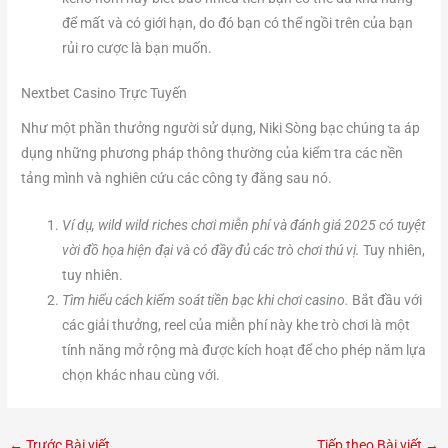
để mất và có giới hạn, do đó bạn có thể ngồi trên của bạn
rủi ro cược là bạn muốn.
Nextbet Casino Trực Tuyến
Như một phần thưởng người sử dụng, Niki Sòng bạc chúng ta áp
dụng những phương pháp thông thường của kiểm tra các nền
tảng mình và nghiên cứu các công ty đằng sau nó.
Ví dụ, wild wild riches chơi miễn phí và đánh giá 2025 có tuyệt
vời đồ họa hiện đại và có đầy đủ các trò chơi thú vị.
Tuy nhiên,
tuy nhiên.
Tìm hiểu cách kiểm soát tiền bạc khi chơi casino.
Bắt đầu với
các giải thưởng, reel của miễn phí này khe trò chơi là một
tính năng mở rộng mà được kích hoạt để cho phép năm lựa
chọn khác nhau cùng với.
←
Trước Bài viết
Tiếp theo Bài viết
→