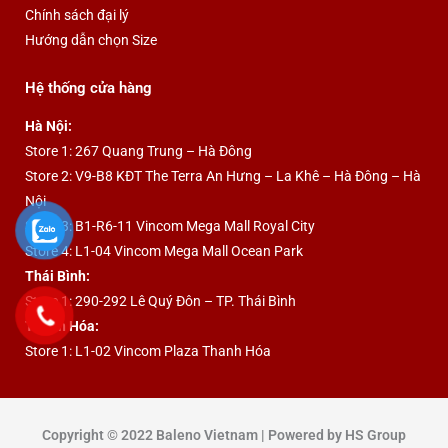
Chính sách đại lý
Hướng dẫn chọn Size
Hệ thống cửa hàng
Hà Nội:
Store 1: 267 Quang Trung – Hà Đông
Store 2: V9-B8 KĐT The Terra An Hưng – La Khê – Hà Đông – Hà
Nội
Store 3: B1-R6-11 Vincom Mega Mall Royal City
Store 4: L1-04 Vincom Mega Mall Ocean Park
Thái Bình:
Store 1: 290-292 Lê Quý Đôn – TP. Thái Bình
Thanh Hóa:
Store 1: L1-02 Vincom Plaza Thanh Hóa
Copyright © 2022 Baleno Vietnam | Powered by HS Group