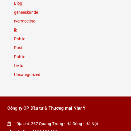
Blog
geneeskunde
Ivermectine
lk
Pablic
Post
Public
texts
Uncategorized
Công ty CP Đầu tư & Thương mại Như Ý
Địa chỉ: 267 Quang Trung - Hà Đông - Hà Nội