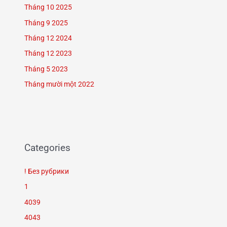
Tháng 10 2025
Tháng 9 2025
Tháng 12 2024
Tháng 12 2023
Tháng 5 2023
Tháng mười một 2022
Categories
! Без рубрики
1
4039
4043