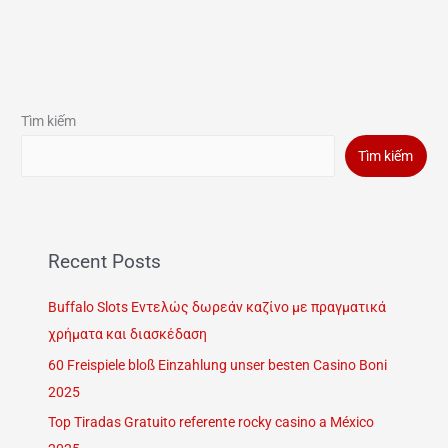
Tìm kiếm
Tìm kiếm
Recent Posts
Buffalo Slots Εντελώς δωρεάν καζίνο με πραγματικά
χρήματα και διασκέδαση
60 Freispiele bloß Einzahlung unser besten Casino Boni
2025
Top Tiradas Gratuito referente rocky casino a México