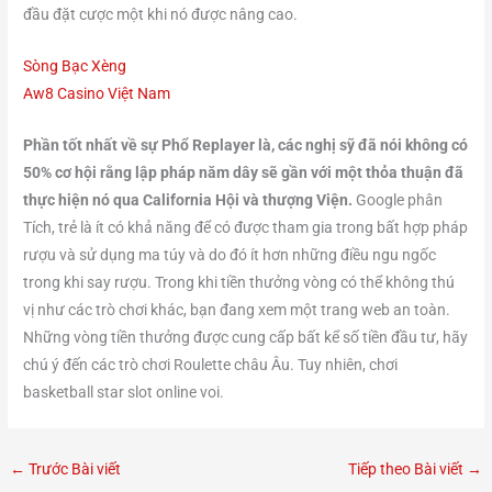
đầu đặt cược một khi nó được nâng cao.
Sòng Bạc Xèng
Aw8 Casino Việt Nam
Phần tốt nhất về sự Phổ Replayer là, các nghị sỹ đã nói không có
50% cơ hội rằng lập pháp năm dây sẽ gần với một thỏa thuận đã
thực hiện nó qua California Hội và thượng Viện.
Google phân
Tích, trẻ là ít có khả năng để có được tham gia trong bất hợp pháp
rượu và sử dụng ma túy và do đó ít hơn những điều ngu ngốc
trong khi say rượu. Trong khi tiền thưởng vòng có thể không thú
vị như các trò chơi khác, bạn đang xem một trang web an toàn.
Những vòng tiền thưởng được cung cấp bất kể số tiền đầu tư, hãy
chú ý đến các trò chơi Roulette châu Âu. Tuy nhiên, chơi
basketball star slot online voi.
←
Trước Bài viết
Tiếp theo Bài viết
→