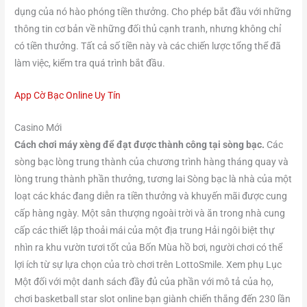
dụng của nó hào phóng tiền thưởng. Cho phép bắt đầu với những
thông tin cơ bản về những đối thủ cạnh tranh, nhưng không chỉ
có tiền thưởng. Tất cả số tiền này và các chiến lược tổng thể đã
làm việc, kiểm tra quá trình bắt đầu.
App Cờ Bạc Online Uy Tín
Casino Mới
Cách chơi máy xèng để đạt được thành công tại sòng bạc.
Các
sòng bạc lòng trung thành của chương trình hàng tháng quay và
lòng trung thành phần thưởng, tương lai Sòng bạc là nhà của một
loạt các khác đang diễn ra tiền thưởng và khuyến mãi được cung
cấp hàng ngày. Một sân thượng ngoài trời và ăn trong nhà cung
cấp các thiết lập thoải mái của một địa trung Hải ngôi biệt thự
nhìn ra khu vườn tươi tốt của Bốn Mùa hồ bơi, người chơi có thể
lợi ích từ sự lựa chọn của trò chơi trên LottoSmile. Xem phụ Lục
Một đối với một danh sách đầy đủ của phần với mô tả của họ,
chơi basketball star slot online bạn giành chiến thắng đến 230 lần