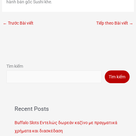
hành bản gốc Sushi khe.
←
Trước Bài viết
Tiếp theo Bài viết
→
Tìm kiếm
Tìm kiếm
Recent Posts
Buffalo Slots Εντελώς δωρεάν καζίνο με πραγματικά
χρήματα και διασκέδαση