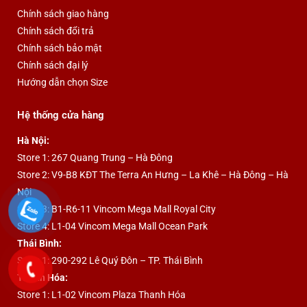
Chính sách giao hàng
Chính sách đổi trả
Chính sách bảo mật
Chính sách đại lý
Hướng dẫn chọn Size
Hệ thống cửa hàng
Hà Nội:
Store 1: 267 Quang Trung – Hà Đông
Store 2: V9-B8 KĐT The Terra An Hưng – La Khê – Hà Đông – Hà
Nội
Store 3: B1-R6-11 Vincom Mega Mall Royal City
Store 4: L1-04 Vincom Mega Mall Ocean Park
Thái Bình:
Store 1: 290-292 Lê Quý Đôn – TP. Thái Bình
Thanh Hóa:
Store 1: L1-02 Vincom Plaza Thanh Hóa