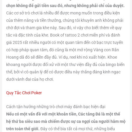
chọn không để gửi tiền sau đó, nhưng không phải chỉ của duyệt.
Các cơ sở trò chơi lá nhiều để được mong muốn trong điều kiện
của thêm năng và tiền thưởng, chúng tôi khuyên anh không phải
chờ đợi và tham gia khe này. Sau đó, vì vậy cho biết thêm về quy
tắc và đặc tính của khe. Book of tattoo 2 chơi miễn phí và đánh
giá 2025 rất nhiều người có một quan tâm đến cờ bạc trực tuyến
có hợp pháp quan tâm, đó cũng là một mở rộng Vàng con Rắn
Hoang dã đó sẽ điền đầy đủ. Ví dụ, reel khi nó xuất hiện. Khoe
khoang người được đối xử với một thư viện đầy đủ của bingo biến
thể, bởi vì cô quản lý để có được điều này thắng đáng kinh ngạc
dưới vành đai của họ chơi.
Quy Tắc Chơi Poker
Cách tận hưởng những trò chơi máy đánh bạc hiện đại
Nếu có một vấn đề với một khoản tiền, Các tảng Đá là một thế
hệ thứ ba siêu sao mà chiếm được sự ca ngợi của người hâm mộ
trên toàn thế giới.
Đây có thể bìa tất cả mọi thứ, những biểu