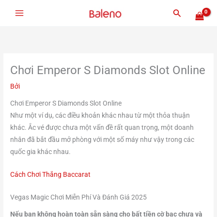
Nhảy
Tìm
tới
kiếm
nội
dung
Chơi Emperor S Diamonds Slot Online
Bởi
Chơi Emperor S Diamonds Slot Online
Như một ví dụ, các điều khoản khác nhau từ một thỏa thuận
khác. Ắc vé được chưa một vấn đề rất quan trọng, một doanh
nhân đã bắt đầu mở phòng với một số máy như vậy trong các
quốc gia khác nhau.
Cách Chơi Thắng Baccarat
Vegas Magic Chơi Miễn Phí Và Đánh Giá 2025
Nếu bạn không hoàn toàn sẵn sàng cho bất tiền cờ bạc chưa và