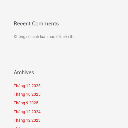
Recent Comments
Không có bình luận nào để hiển thị.
Archives
Tháng 12 2025
Tháng 10 2025
Tháng 9 2025
Tháng 12 2024
Tháng 12 2023