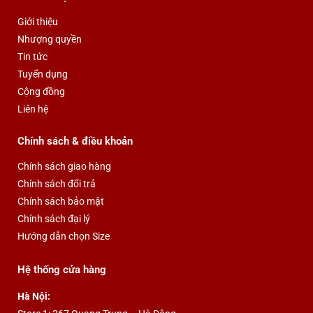
b
t
u
o
e
b
Giới thiệu
o
r
e
Nhượng quyền
k
Tin tức
Tuyển dụng
Cộng đồng
Liên hệ
Chính sách & điều khoản
Chính sách giao hàng
Chính sách đổi trả
Chính sách bảo mật
Chính sách đại lý
Hướng dẫn chọn Size
Hệ thống cửa hàng
Hà Nội: