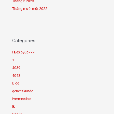
Tháng 5 2023
Tháng mười một 2022
Categories
! Без рубрики
1
4039
4043
Blog
geneeskunde
Ivermectine
lk