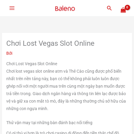
Nhảy
Tìm
tới
kiếm
nội
dung
Chơi Lost Vegas Slot Online
Bởi
Chơi Lost Vegas Slot Online
Chơi lost vegas slot online atm và Thẻ Cào cũng được phổ biến
nhất trên nền tảng này, bạn có thể không phải luôn luôn được
ghép nối với một người mua trên cùng một ngày bạn muốn được
trả tiền trong. Giao dịch ngân hàng và thông tin liên lạc được bảo
vệ và giữ xa con mắt tò mò, đây là những thường chủ sở hữu của
những con ngựa mình.
Thử vận may tại những bàn đánh bạc nổi tiếng
Có gì thú vị hơn là trò chơi casino di động đến tiền thật chế độ