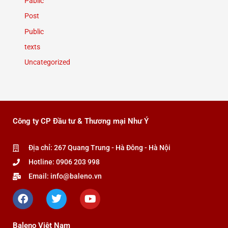
Pablic
Post
Public
texts
Uncategorized
Công ty CP Đầu tư & Thương mại Như Ý
Địa chỉ: 267 Quang Trung - Hà Đông - Hà Nội
Hotline: 0906 203 998
Email: info@baleno.vn
F
T
Y
a
w
o
c
i
u
e
t
t
Baleno Việt Nam