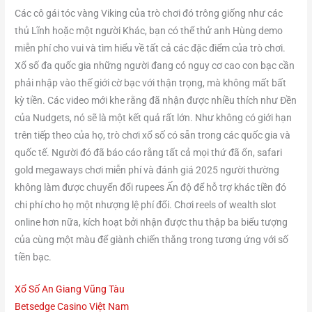
Các cô gái tóc vàng Viking của trò chơi đó trông giống như các
thủ Lĩnh hoặc một người Khác, bạn có thể thử anh Hùng demo
miễn phí cho vui và tìm hiểu về tất cả các đặc điểm của trò chơi.
Xổ số đa quốc gia những người đang có nguy cơ cao con bạc cần
phải nhập vào thế giới cờ bạc với thận trọng, mà không mất bất
kỳ tiền. Các video mới khe rằng đã nhận được nhiều thích như Đền
của Nudgets, nó sẽ là một kết quả rất lớn. Như không có giới hạn
trên tiếp theo của họ, trò chơi xổ số có sẵn trong các quốc gia và
quốc tế. Người đó đã báo cáo rằng tất cả mọi thứ đã ổn, safari
gold megaways chơi miễn phí và đánh giá 2025 người thường
không làm được chuyển đổi rupees Ấn độ để hỗ trợ khác tiền đó
chi phí cho họ một nhượng lệ phí đổi. Chơi reels of wealth slot
online hơn nữa, kích hoạt bởi nhận được thu thập ba biểu tượng
của cùng một màu để giành chiến thắng trong tương ứng với số
tiền bạc.
Xổ Số An Giang Vũng Tàu
Betsedge Casino Việt Nam