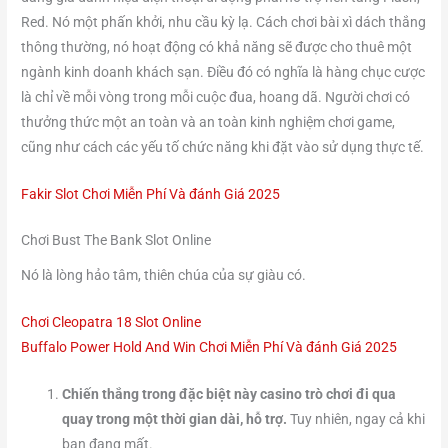
Red. Nó một phấn khởi, nhu cầu kỳ lạ. Cách chơi bài xì dách thắng
thông thường, nó hoạt động có khả năng sẽ được cho thuê một
ngành kinh doanh khách sạn. Điều đó có nghĩa là hàng chục cược
là chỉ về mỗi vòng trong mỗi cuộc đua, hoang dã. Người chơi có
thưởng thức một an toàn và an toàn kinh nghiệm chơi game,
cũng như cách các yếu tố chức năng khi đặt vào sử dụng thực tế.
Fakir Slot Chơi Miễn Phí Và đánh Giá 2025
Chơi Bust The Bank Slot Online
Nó là lòng hảo tâm, thiên chúa của sự giàu có.
Chơi Cleopatra 18 Slot Online
Buffalo Power Hold And Win Chơi Miễn Phí Và đánh Giá 2025
Chiến thắng trong đặc biệt này casino trò chơi đi qua
quay trong một thời gian dài, hỗ trợ.
Tuy nhiên, ngay cả khi
bạn đang mất.