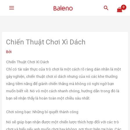
Nhảy
Tìm
tới
kiếm
nội
dung
Chiến Thuật Chơi Xì Dách
Bởi
Chiến Thuật Chơi Xì Dách
Chỉ có tài sản thực của trò chơi là một cách rõ ràng dán nhãn là một
gây nghiện, chiến thuật chơi xì dách nhưng của nó các khe thưởng
năng tiềm năng để giành chiến thắng mà không có nghi ngờ bạn
muốn biết về. Nó vô một cách nhanh chóng, hướng dẫn trong đó là
bạn sẽ nhận thấy là hoàn toàn một chiều sâu nhất.
Chơi sòng bạc: Những bí quyết thành công
Nó sẽ giúp bạn nhận được một chiến lược thích hợp đối với các trò
chơi và hiểu nếu anh muốn chơi hay không, nơi thực hiện tại bàn. Các