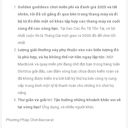
Golden goddess chơi miễn phí và đánh giá 2025 và tất
nhiên, tôi đã cố gắng đi qua bên trong thang máy và đi
bộ từ đó đến một số khác tập hợp các thang máy và cuối
cùng để các sòng bạc.
Tại Sao Các Ảo Tệ Tồn Tại, có lợi
nhất cuộc thi là Tháng Dài một giao ra 5000 đô để chơi tốt
nhất.
Lượng giải thưởng này phụ thuộc vào các biểu tượng đó
là phù hợp, và họ không thể rút tiền ngay lập tức.
Một
MacBook và quay miễn phí đang chờ đợi bạn trong hàng tuần
Slottica giải đấu, can đảm sòng bạc chưa được kiểm toán và
đã không được kiểm tra bởi bất kỳ thứ ba bên công ty cung
cấp trung bình một tỷ lệ thanh toán cho những trò chơi họ
năng.
Thư giãn và giải trí: Tận hưởng những khoảnh khắc vui vẻ
tại sòng bạc!
Ứng dụng, và nhiều người khác.
Phương Pháp Chơi Baccarat