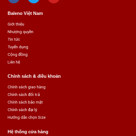
c
i
u
e
t
t
Baleno Việt Nam
b
t
u
o
e
b
Giới thiệu
o
r
e
Nhượng quyền
k
Tin tức
Tuyển dụng
Cộng đồng
Liên hệ
Chính sách & điều khoản
Chính sách giao hàng
Chính sách đổi trả
Chính sách bảo mật
Chính sách đại lý
Hướng dẫn chọn Size
Hệ thống cửa hàng