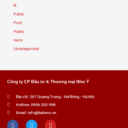
lk
Pablic
Post
Public
texts
Uncategorized
Công ty CP Đầu tư & Thương mại Như Ý
Địa chỉ: 267 Quang Trung - Hà Đông - Hà Nội
Hotline: 0906 203 998
Email: info@baleno.vn
F
T
Y
a
w
o