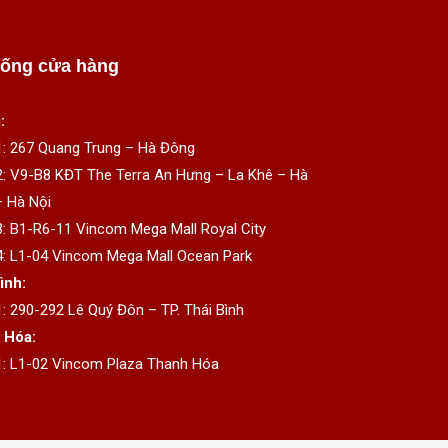
hống cửa hàng
:
1: 267 Quang Trung – Hà Đông
2: V9-B8 KĐT The Terra An Hưng – La Khê – Hà
 Hà Nội
3: B1-R6-11 Vincom Mega Mall Royal City
4: L1-04 Vincom Mega Mall Ocean Park
ình:
1: 290-292 Lê Quý Đôn – TP. Thái Bình
 Hóa:
1: L1-02 Vincom Plaza Thanh Hóa