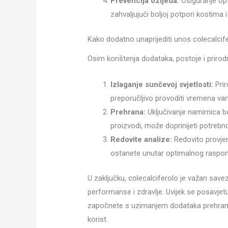
Prevencija ozljeda:
Osiguranje opt
zahvaljujući boljoj potpori kostima 
Kako dodatno unaprijediti unos colecalcif
Osim korištenja dodataka, postoje i prirodn
Izlaganje sunčevoj svjetlosti:
Prir
preporučljivo provoditi vremena v
Prehrana:
Uključivanje namirnica bo
proizvodi, može doprinijeti potreb
Redovite analize:
Redovito provjera
ostanete unutar optimalnog raspon
U zaključku, colecalciferolo je važan savez
performanse i zdravlje. Uvijek se posavjetuj
započnete s uzimanjem dodataka prehrani k
korist.