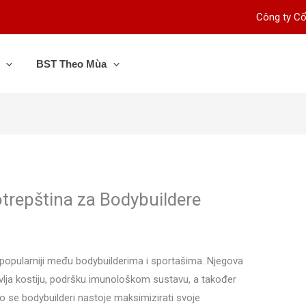
Công ty Cổ
BST Theo Mùa
otrepština za Bodybuildere
ve popularniji među bodybuilderima i sportašima. Njegova
ravlja kostiju, podršku imunološkom sustavu, a također
ko se bodybuilderi nastoje maksimizirati svoje