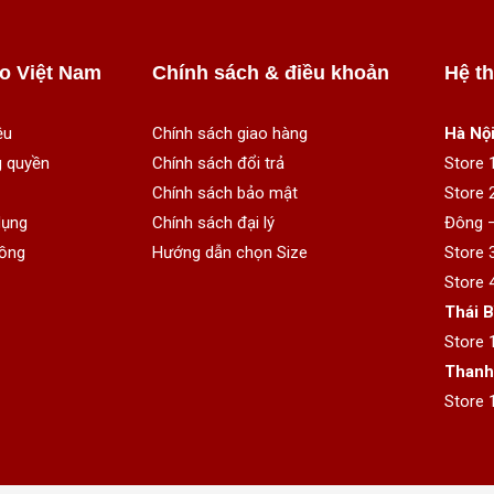
o Việt Nam
Chính sách & điều khoản
Hệ t
ệu
Chính sách giao hàng
Hà Nội
 quyền
Chính sách đổi trả
Store 
Chính sách bảo mật
Store 
dụng
Chính sách đại lý
Đông –
ồng
Hướng dẫn chọn Size
Store 
Store 
Thái B
Store 
Thanh
Store 