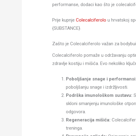
performanse, dodaci kao što je colecalcif
Prije kupnje
Colecalciferolo
u hrvatskoj spo
{SUBSTANCE}.
Zašto je Colecalciferolo važan za bodybui
Colecalciferolo pomaže u održavanju optimal
zdravlje kostiju i mišića. Evo nekoliko klju
Poboljšanje snage i performansi
poboljšanju snage i izdržljivosti.
Podrška imunološkom sustavu:
S
skloni smanjenju imunološke otpor
odgovora.
Regeneracija mišića:
Colecalcifer
treninga.