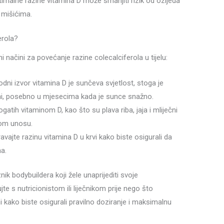
imalne razine vitamina D može smanjiti rizik od ozljeda
i mišićima.
erola?
i načini za povećanje razine colecalciferola u tijelu:
odni izvor vitamina D je sunčeva svjetlost, stoga je
ani, posebno u mjesecima kada je sunce snažno.
gatih vitaminom D, kao što su plava riba, jaja i mliječni
nom unosu.
vajte razinu vitamina D u krvi kako biste osigurali da
a.
nik bodybuildera koji žele unaprijediti svoje
te s nutricionistom ili liječnikom prije nego što
ako biste osigurali pravilno doziranje i maksimalnu