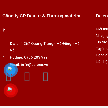
Công ty CP Đầu tư & Thương mại Như
Balen
Giới thi
Ý
Nhượng
Tin tức
Địa chỉ: 267 Quang Trung - Hà Đông - Hà
Tuyển 
Nội
Cộng đ
Hotline: 0906 203 998
Liên hệ
Email: info@baleno.vn
F
T
Y
a
w
o
c
i
u