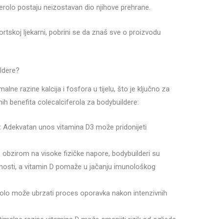
erolo postaju neizostavan dio njihove prehrane.
rtskoj ljekarni, pobrini se da znaš sve o proizvodu
ldere?
ne razine kalcija i fosfora u tijelu, što je ključno za
čnih benefita colecalciferola za bodybuildere:
:
Adekvatan unos vitamina D3 može pridonijeti
 obzirom na visoke fizičke napore, bodybuilderi su
nosti, a vitamin D pomaže u jačanju imunološkog
olo može ubrzati proces oporavka nakon intenzivnih