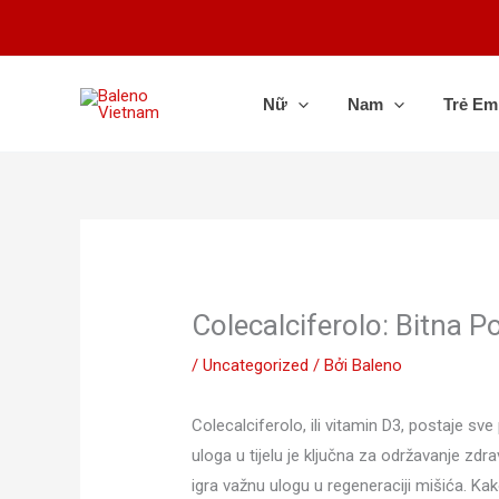
Nhảy
tới
nội
dung
Nữ
Nam
Trẻ Em
Colecalciferolo: Bitna P
/
Uncategorized
/ Bởi
Baleno
Colecalciferolo, ili vitamin D3, postaje s
uloga u tijelu je ključna za održavanje zd
igra važnu ulogu u regeneraciji mišića. Ka