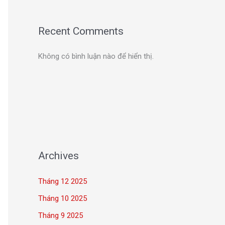
Recent Comments
Không có bình luận nào để hiển thị.
Archives
Tháng 12 2025
Tháng 10 2025
Tháng 9 2025