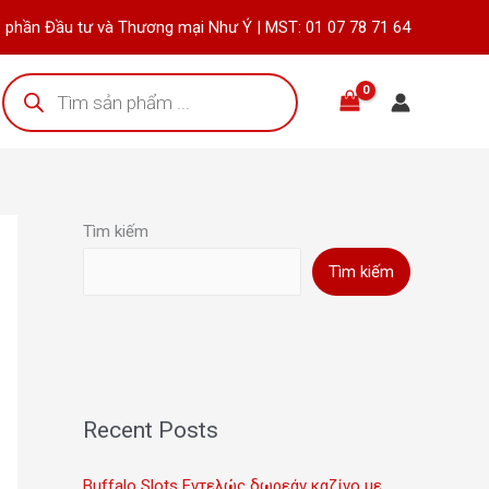
 phần Đầu tư và Thương mại Như Ý | MST: 01 07 78 71 64
Tìm
kiếm
sản
phẩm
Tìm kiếm
Tìm kiếm
Recent Posts
Buffalo Slots Εντελώς δωρεάν καζίνο με