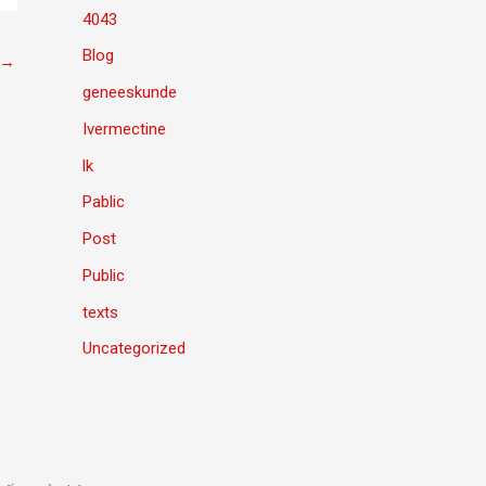
4043
Blog
→
geneeskunde
Ivermectine
lk
Pablic
Post
Public
texts
Uncategorized