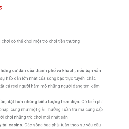
5
chơi có thể chơi một trò chơi tiền thưởng.
những cư dân của thành phố và khách, nếu bạn vẫn
sự hấp dẫn lớn nhất của sòng bạc trực tuyến, chắc
tất cả reel người hâm mộ những người đang tìm kiếm
hần, đặt hơn những biểu tượng trên diện.
Có biến phí
pháp, cũng như một giải Thưởng Tuần tra mà cung cấp
ời chơi những trò chơi mới nhất sẵn.
 tại casino.
Các sòng bạc phải tuân theo sự yêu cầu