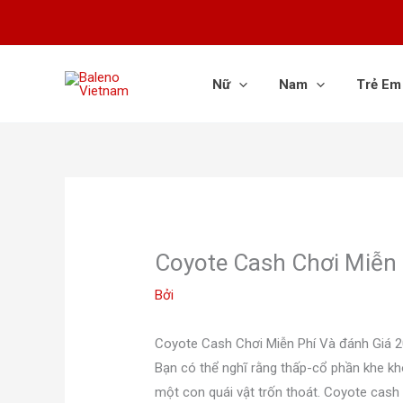
Nhảy
tới
nội
dung
Nữ
Nam
Trẻ Em
Coyote Cash Chơi Miễn 
Bởi
Coyote Cash Chơi Miễn Phí Và đánh Giá 
Bạn có thể nghĩ rằng thấp-cổ phần khe khô
một con quái vật trốn thoát. Coyote cash 