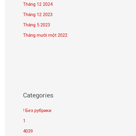
Tháng 12 2024
Tháng 12 2023
Tháng 5 2023
Tháng mười một 2022
Categories
! Без рубрики
1
4039