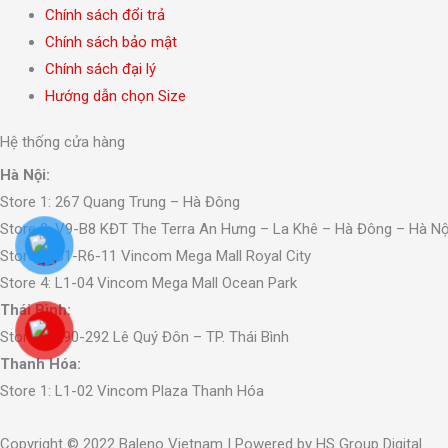
Chính sách đổi trả
Chính sách bảo mật
Chính sách đại lý
Hướng dẫn chọn Size
Hệ thống cửa hàng
Hà Nội:
Store 1: 267 Quang Trung – Hà Đông
Store 2: V9-B8 KĐT The Terra An Hưng – La Khê – Hà Đông – Hà Nộ
Store 3: B1-R6-11 Vincom Mega Mall Royal City
Store 4: L1-04 Vincom Mega Mall Ocean Park
Thái Bình:
Store 1: 290-292 Lê Quý Đôn – TP. Thái Bình
Thanh Hóa:
Store 1: L1-02 Vincom Plaza Thanh Hóa
Copyright © 2022 Baleno Vietnam | Powered by HS Group Digital