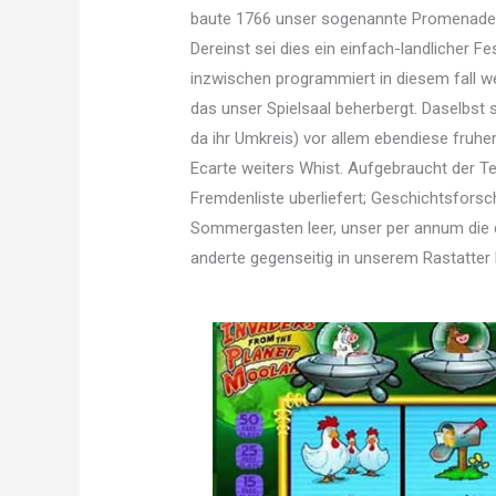
baute 1766 unser sogenannte Promenadeh
Dereinst sei dies ein einfach-landlicher 
inzwischen programmiert in diesem fall 
das unser Spielsaal beherbergt. Daselbst 
da ihr Umkreis) vor allem ebendiese fruhe
Ecarte weiters Whist. Aufgebraucht der Te
Fremdenliste uberliefert; Geschichtsfor
Sommergasten leer, unser per annum die
anderte gegenseitig in unserem Rastatter