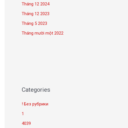
Tháng 12 2024
Tháng 12 2023
Tháng 5 2023
Tháng mười một 2022
Categories
! Без рубрики
1
4039