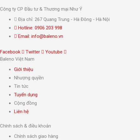
Công ty CP Đầu tư & Thương mại Như Ý
Địa chỉ: 267 Quang Trung - Hà Đông - Hà Nội
Hotline: 0906 203 998
Email: info@baleno.vn
Facebook
Twitter
Youtube
Baleno Việt Nam
Giới thiệu
Nhượng quyền
Tin tức
Tuyển dụng
Cộng đồng
Liên hệ
Chính sách & điều khoản
Chính sách giao hàng