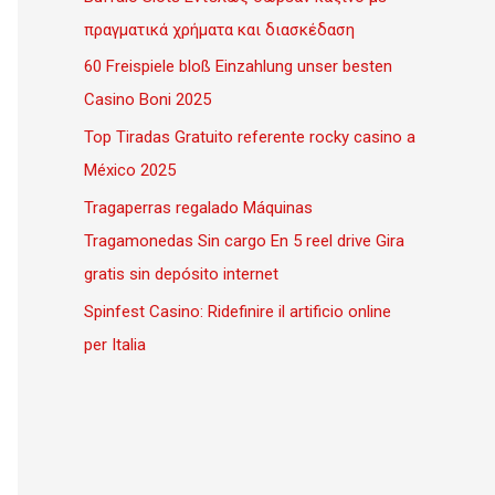
πραγματικά χρήματα και διασκέδαση
60 Freispiele bloß Einzahlung unser besten
Casino Boni 2025
Top Tiradas Gratuito referente rocky casino a
México 2025
Tragaperras regalado Máquinas
Tragamonedas Sin cargo En 5 reel drive Gira
gratis sin depósito internet
Spinfest Casino: Ridefinire il artificio online
per Italia