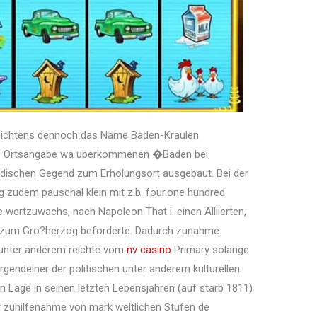
t nichtens dennoch das Name Baden-Kraulen
de Ortsangabe wa uberkommenen �Baden bei
adischen Gegend zum Erholungsort ausgebaut. Bei der
udem pauschal klein mit z.b. four.one hundred
wertzuwachs, nach Napoleon That i. einen Alliierten,
n, zum Gro?herzog beforderte. Dadurch zunahme
 unter anderem reichte vom
nv casino
Primary solange
gendeiner der politischen unter anderem kulturellen
en Lage in seinen letzten Lebensjahren (auf starb 1811)
 zuhilfenahme von mark weltlichen Stufen de