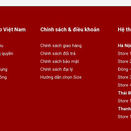
o Việt Nam
Chính sách & điều khoản
Hệ t
ệu
Chính sách giao hàng
Hà Nội
 quyền
Chính sách đổi trả
Store 
Chính sách bảo mật
Store 
dụng
Chính sách đại lý
Đông –
ồng
Hướng dẫn chọn Size
Store 
Store 
Thái B
Store 
Thanh
Store 