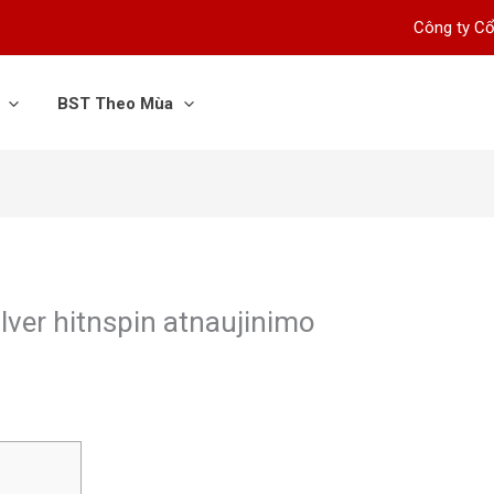
Công ty Cổ
BST Theo Mùa
ilver hitnspin atnaujinimo