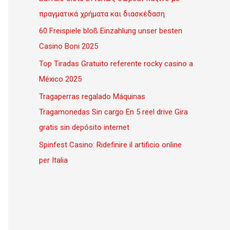
πραγματικά χρήματα και διασκέδαση
60 Freispiele bloß Einzahlung unser besten
Casino Boni 2025
Top Tiradas Gratuito referente rocky casino a
México 2025
Tragaperras regalado Máquinas
Tragamonedas Sin cargo En 5 reel drive Gira
gratis sin depósito internet
Spinfest Casino: Ridefinire il artificio online
per Italia