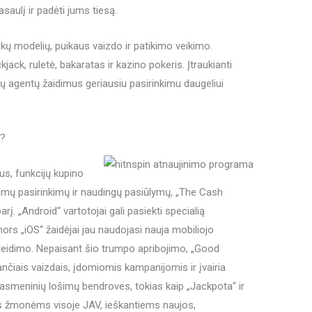
asaulį ir padėti jums tiesą.
ų modelių, puikaus vaizdo ir patikimo veikimo.
jack, ruletė, bakaratas ir kazino pokeris. Įtraukianti
 agentų žaidimus geriausiu pasirinkimu daugeliui
a?
s, funkcijų kupino
imų pasirinkimų ir naudingų pasiūlymų, „The Cash
į. „Android“ vartotojai gali pasiekti specialią
rs „iOS“ žaidėjai jau naudojasi nauja mobiliojo
išleidimo. Nepaisant šio trumpo apribojimo, „Good
iančiais vaizdais, įdomiomis kampanijomis ir įvairia
 asmeninių lošimų bendroves, tokias kaip „Jackpota“ ir
as žmonėms visoje JAV, ieškantiems naujos,