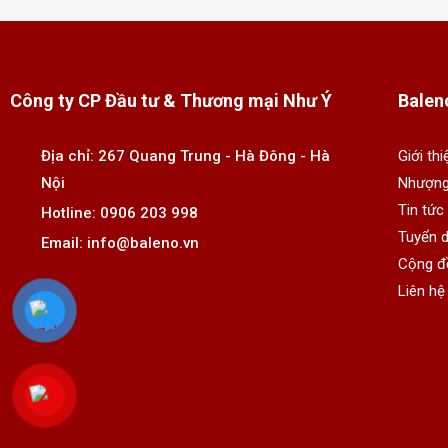
Công ty CP Đầu tư & Thương mại Như Ý
Balen
Địa chỉ: 267 Quang Trung - Hà Đông - Hà
Giới thi
Nội
Nhượng
Tin tức
Hotline: 0906 203 998
Tuyển 
Email: info@baleno.vn
F
T
Y
Cộng đ
Liên hệ
a
w
o
c
i
u
e
t
t