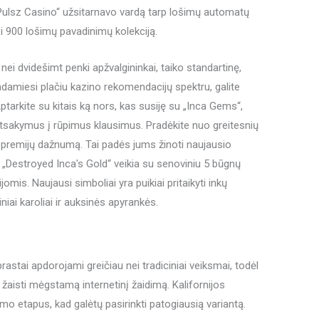
 „Pulsz Casino“ užsitarnavo vardą tarp lošimų automatų
i 900 lošimų pavadinimų kolekciją.
i dvidešimt penki apžvalgininkai, taiko standartinę,
damiesi plačiu kazino rekomendacijų spektru, galite
tarkite su kitais ką nors, kas susiję su „Inca Gems“,
tsakymus į rūpimus klausimus. Pradėkite nuo greitesnių
premijų dažnumą. Tai padės jums žinoti naujausio
 „Destroyed Inca's Gold“ veikia su senoviniu 5 būgnų
mis. Naujausi simboliai yra puikiai pritaikyti inkų
niai karoliai ir auksinės apyrankės.
prastai apdorojami greičiau nei tradiciniai veiksmai, todėl
r žaisti mėgstamą internetinį žaidimą. Kalifornijos
imo etapus, kad galėtų pasirinkti patogiausią variantą.