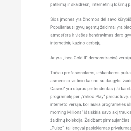
patikimą ir skaidresnį internetinių lošimų p
Šios įmonės yra žinomos dėl savo kūrybišk
Populiariausi gyvų agentų žaidimai yra black
atmosfera ir viešas bendravimas daro gyvų
internetinių kazino gerbėjų.
Ar yra „Inca Gold II“ demonstracinė versij
Tačiau profesionalams, ieškantiems puikau
asmeninio vietinio kazino su daugybe žaid
Casino“ yra stiprus pretendentas į šį kambar
programėlę per „Yahoo Play“ parduotuvę, no
interneto versija, kol laukia programėlės 
morning Millions“ išsiskiria savo akį trauk
žaidimų kolekcija. Žaidžiant pirmaujančias
„Pulsz“, tai lengvai pasiekiamas privalum