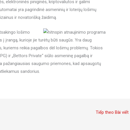
s, elektroninės piniginės, kriptovaliutos ir galimi
automatai yra pagrindinė asmeninių ir loterijų lošimų
 dizainus ir novatorišką žaidimą.
 atsakingo lošimo
s į įrangą, kurioje jie turėtų būti saugūs. Yra daug
ms, kuriems reikia pagalbos dėl lošimų problemų. Tokios
G) ir „Bettors Private“ siūlo asmeninę pagalbą ir
nėja pažangiausias saugumo priemones, kad apsaugotų
atliekamus sandorius.
Tiếp theo Bài viết