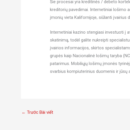
Šie procesai yra kreditinės / debeto kortelė
kreditorių pavedimai. Internetiniai lošimo 
įmonių vieta Kalifornijoje, siūlanti įvairius
Internetiniai kazino stengiasi investuoti į
skatinimą, todėl galite nukreipti specialistu
įvairios informacijos, skirtos specialista
grupės kaip Nacionalinė lošimų taryba (NCP
patarimus. Mobiliųjų lošimų įmonės tyri
svarbius kompiuterinius duomenis ir jūsų 
←
Trước Bài viết