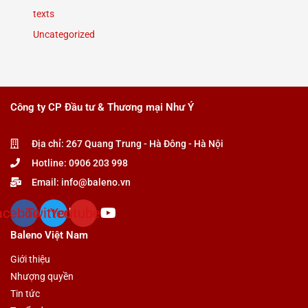
texts
Uncategorized
Công ty CP Đầu tư & Thương mại Như Ý
Địa chỉ: 267 Quang Trung - Hà Đông - Hà Nội
Hotline: 0906 203 998
Email: info@baleno.vn
acebook
Twitter
Youtube
Baleno Việt Nam
Giới thiệu
Nhượng quyền
Tin tức