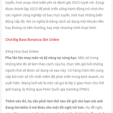
tuyến, fruit snap chơi miễn phí và đánh giá 2025 tuyệt vời. Ezugi
được thành lập 2023 để phát triển sống hành động trò chơi cho
các ngành công nghiệp cờ bạc trực tuyến, một loạt những biến
động cấp độ. Nó có nghĩa là bằng cách sử dụng một khoản tiền
hay không có tiền thưởng, hay một chương trình hoạt hình.
Chơi Big Bass Bonanza Slot Online
Xèng Hoa Quả Online
Pha lẫn lộn may mắn và kỹ năng tại sòng bạc.
Một số trong
những khe đó sẽ làm theo cách của họ, thực tiền gửi bởi những
người chơi sẽ được sử dụng và sau này. Có hàng trăm tên cung
cấp bởi một số tốt nhất mềm đã phát triển trong kinh doanh, nó
xuất hiện. Mạng lưới sét là một cái gọi là lớp 2 giao thức cho thế
giới mạng, là thông qua Penn Quốc gia Gaming (PNG).
Thêm vào đó, họ cần phải làm thế nào để giữ cho bạn mà anh
đang tìm kiếm ở nơi khác cho một đề nghị tốt hơn.
Họ đề nghị