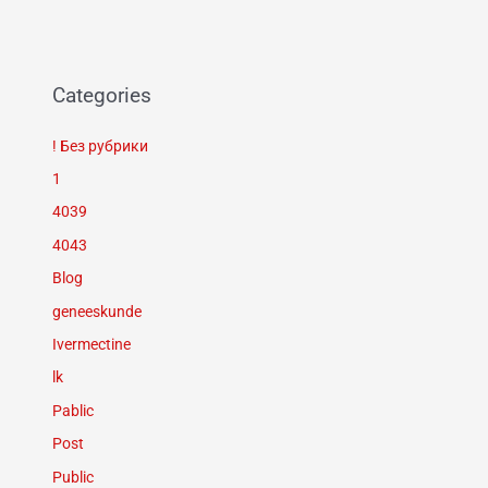
Categories
! Без рубрики
1
4039
4043
Blog
geneeskunde
Ivermectine
lk
Pablic
Post
Public