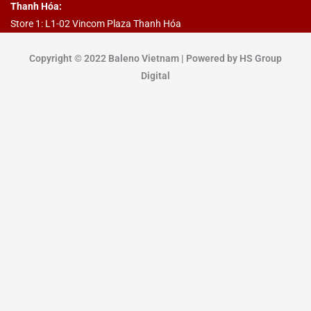
Thanh Hóa:
Store 1: L1-02 Vincom Plaza Thanh Hóa
Copyright © 2022 Baleno Vietnam | Powered by HS Group
Digital