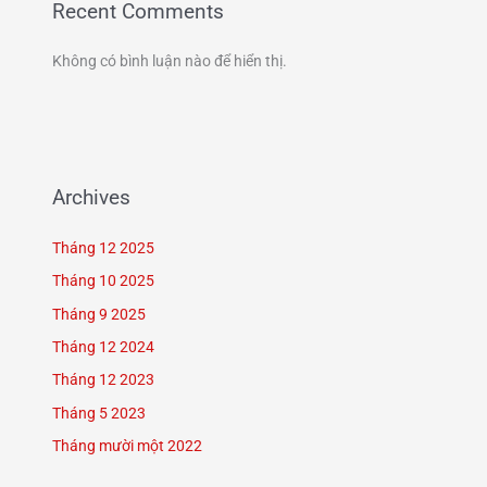
Recent Comments
Không có bình luận nào để hiển thị.
Archives
Tháng 12 2025
Tháng 10 2025
Tháng 9 2025
Tháng 12 2024
Tháng 12 2023
Tháng 5 2023
Tháng mười một 2022