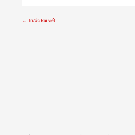
←
Trước Bài viết