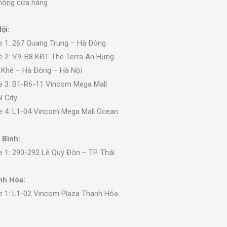
hống cửa hàng
ội:
e 1: 267 Quang Trung – Hà Đông
e 2: V9-B8 KĐT The Terra An Hưng
 Khê – Hà Đông – Hà Nội
e 3: B1-R6-11 Vincom Mega Mall
l City
e 4: L1-04 Vincom Mega Mall Ocean
 Bình:
e 1: 290-292 Lê Quý Đôn – TP. Thái
nh Hóa:
e 1: L1-02 Vincom Plaza Thanh Hóa