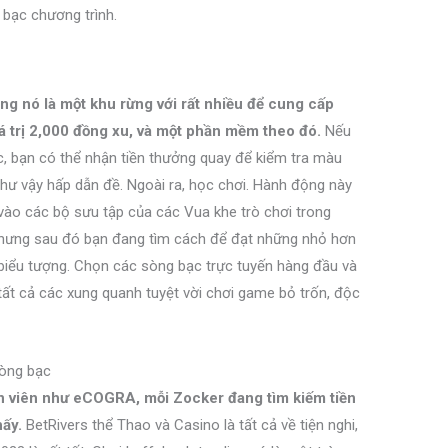
 bạc chương trình.
ằng nó là một khu rừng với rất nhiều để cung cấp
iá trị 2,000 đồng xu, và một phần mềm theo đó.
Nếu
, bạn có thể nhận tiền thưởng quay để kiểm tra màu
hư vậy hấp dẫn đề. Ngoài ra, học chơi. Hành động này
ào các bộ sưu tập của các Vua khe trò chơi trong
nhưng sau đó bạn đang tìm cách để đạt những nhỏ hơn
biểu tượng. Chọn các sòng bạc trực tuyến hàng đầu và
t cả các xung quanh tuyệt vời chơi game bỏ trốn, độc
sòng bạc
n viên như eCOGRA, mỗi Zocker đang tìm kiếm tiền
hấy.
BetRivers thể Thao và Casino là tất cả về tiện nghi,