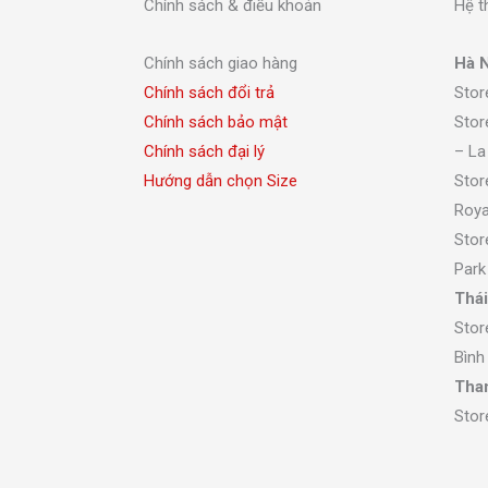
Chính sách & điều khoản
Hệ t
Chính sách giao hàng
Hà N
Chính sách đổi trả
Stor
Chính sách bảo mật
Stor
Chính sách đại lý
– La
Hướng dẫn chọn Size
Stor
Roya
Stor
Park
Thái
Stor
Bình
Tha
Stor