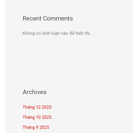
Recent Comments
Không có bình luận nào để hiển thị.
Archives
Tháng 12 2025
Tháng 10 2025
Tháng 9 2025