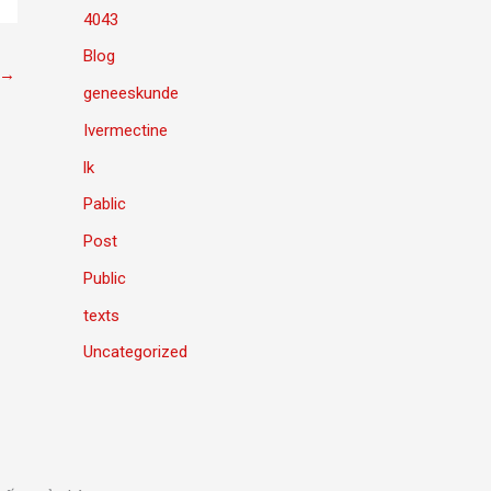
4043
Blog
→
geneeskunde
Ivermectine
lk
Pablic
Post
Public
texts
Uncategorized