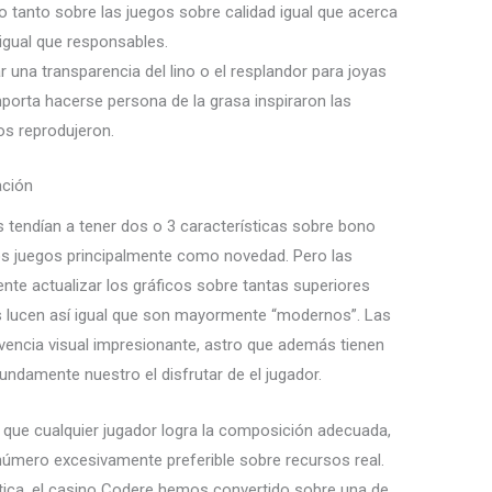
o tanto sobre las juegos sobre calidad igual que acerca
igual que responsables.
r una transparencia del lino o el resplandor para joyas
porta hacerse persona de la grasa inspiraron las
os reprodujeron.
ación
tendían a tener dos o 3 características sobre bono
os juegos principalmente como novedad. Pero las
te actualizar los gráficos sobre tantas superiores
 lucen así­ igual que son mayormente “modernos”. Las
encia visual impresionante, astro que además tienen
undamente nuestro el disfrutar de el jugador.
 que cualquier jugador logra la composición adecuada,
 número excesivamente preferible sobre recursos real.
ctica, el casino Codere hemos convertido sobre una de