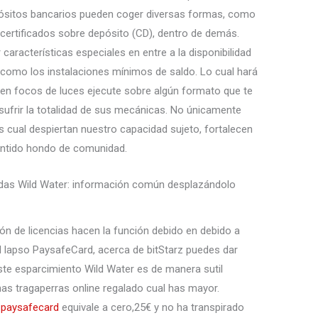
ósitos bancarios pueden coger diversas formas, como
, certificados sobre depósito (CD), dentro de demás.
características especiales en entre a la disponibilidad
 como los instalaciones mínimos de saldo. Lo cual hará
e en focos de luces ejecute sobre algún formato que te
sufrir la totalidad de sus mecánicas. No únicamente
cual despiertan nuestro capacidad sujeto, fortalecen
sentido hondo de comunidad.
das Wild Water: información común desplazándolo
ón de licencias hacen la función debido en debido a
l lapso PaysafeCard, acerca de bitStarz puedes dar
este esparcimiento Wild Water es de manera sutil
nas tragaperras online regalado cual has mayor.
a paysafecard
equivale a cero,25€ y no ha transpirado