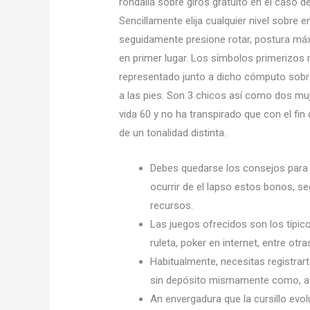
rondalla sobre giros gratuito en el caso d
Sencillamente elija cualquier nivel sobre e
seguidamente presione rotar, postura má
en primer lugar. Los símbolos primerizos r
representado junto a dicho cómputo sobre 
a las pies. Son 3 chicos así­ como dos mu
vida 60 y no ha transpirado que con el fin
de un tonalidad distinta.
Debes quedarse los consejos para c
ocurrir de el lapso estos bonos, s
recursos.
Las juegos ofrecidos son los típico
ruleta, poker en internet, entre otra
Habitualmente, necesitas registra
sin depósito mismamente­ como, a
An envergadura que la cursillo evol