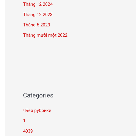
Tháng 12 2024
Tháng 12 2023
Tháng 5 2023
Tháng mười một 2022
Categories
! Без рубрики
1
4039