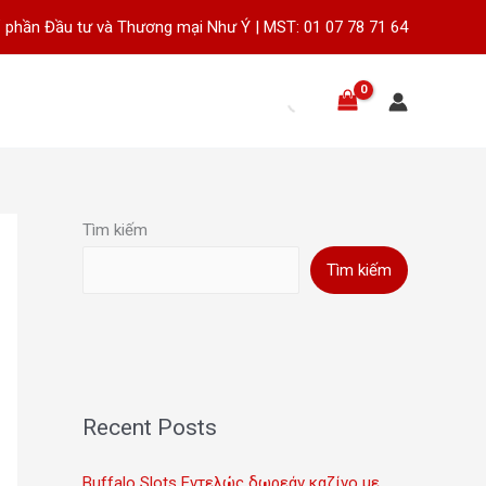
 phần Đầu tư và Thương mại Như Ý | MST: 01 07 78 71 64
Tìm kiếm
Tìm kiếm
Recent Posts
Buffalo Slots Εντελώς δωρεάν καζίνο με