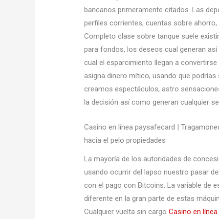
bancarios primeramente citados. Las dep
perfiles corrientes, cuentas sobre ahorro
Completo clase sobre tanque suele existir 
para fondos, los deseos cual generan así­
cual el esparcimiento llegan a convertirs
asigna dinero mítico, usando que podrías 
creamos espectáculos, astro sensaciones 
la decisión así­ como generan cualquier 
Casino en línea paysafecard | Tragamone
hacia el pelo propiedades
La mayorí­a de los autoridades de concesi
usando ocurrir del lapso nuestro pasar de
con el pago con Bitcoins. La variable de 
diferente en la gran parte de estas máqui
Cualquier vuelta sin cargo
Casino en líne