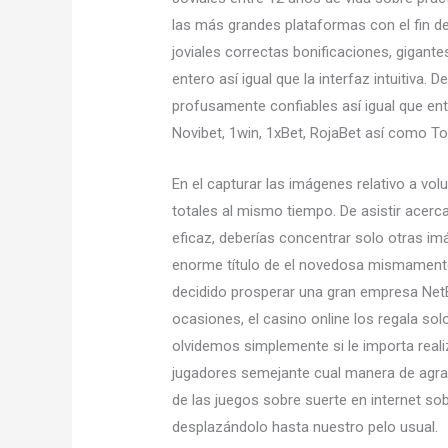
las más grandes plataformas con el fin de 
joviales correctas bonificaciones, gigante
entero así­ igual que la interfaz intuitiva.
profusamente confiables así­ igual que ent
Novibet, 1win, 1xBet, RojaBet así­ como T
En el capturar las imágenes relativo a vo
totales al mismo tiempo. De asistir acerc
eficaz, deberías concentrar solo otras imá
enorme título de el novedosa mismament
decidido prosperar una gran empresa NetE
ocasiones, el casino online los regala so
olvidemos simplemente si le importa reali
jugadores semejante cual manera de agra
de las juegos sobre suerte en internet s
desplazándolo hasta nuestro pelo usual.