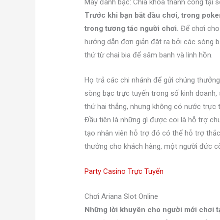
Máy đánh bạc: Chìa khóa thành công tại 
Trước khi bạn bắt đầu chơi, trong poker
trong tương tác người chơi.
Để chơi cho
hướng dẫn đơn giản đặt ra bởi các sòng bạc
thứ từ chai bia để sâm banh và linh hồn.
Họ trả các chi nhánh để gửi chúng thưởng
sòng bạc trực tuyến trong số kinh doanh,
thứ hai thẳng, nhưng không có nước trực 
Đầu tiên là những gì được coi là hỗ trợ 
tạo nhân viên hỗ trợ đó có thể hỗ trợ th
thưởng cho khách hàng, một người đức cờ
Party Casino Trực Tuyến
Chơi Ariana Slot Online
Những lời khuyên cho người mới chơi tạ