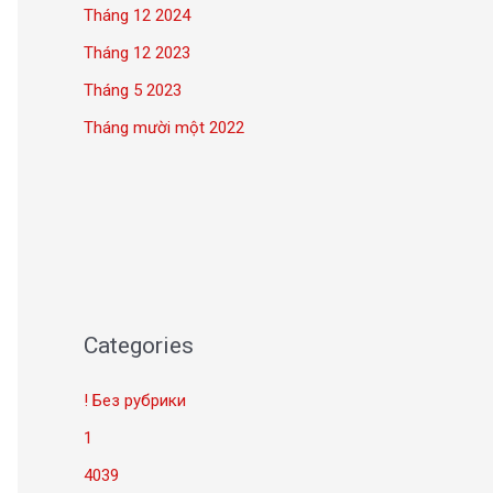
Tháng 12 2024
Tháng 12 2023
Tháng 5 2023
Tháng mười một 2022
Categories
! Без рубрики
1
4039