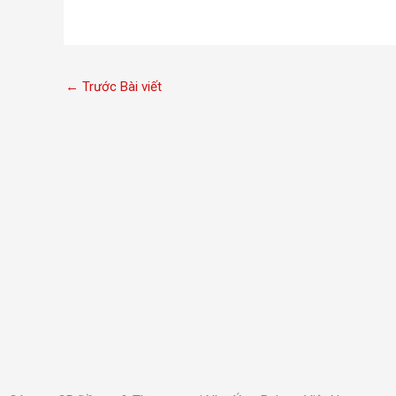
←
Trước Bài viết