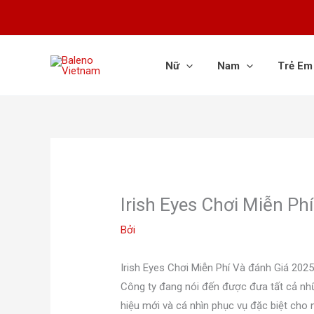
Nhảy
tới
nội
dung
Nữ
Nam
Trẻ Em
Irish Eyes Chơi Miễn Ph
Bởi
Irish Eyes Chơi Miễn Phí Và đánh Giá 202
Công ty đang nói đến được đưa tất cả nh
hiệu mới và cá nhìn phục vụ đặc biệt cho 