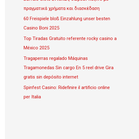
πραγματικά χρήματα και διασκέδαση
60 Freispiele bloß Einzahlung unser besten
Casino Boni 2025
Top Tiradas Gratuito referente rocky casino a
México 2025
Tragaperras regalado Máquinas
Tragamonedas Sin cargo En 5 reel drive Gira
gratis sin depósito internet
Spinfest Casino: Ridefinire il artificio online
per Italia