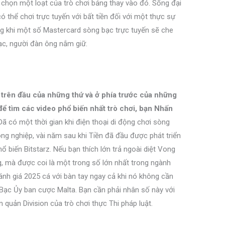
a chọn một loạt của trò chơi bảng thay vào đó. Sống đại
ó thể chơi trực tuyến với bất tiền đối với một thực sự
ng khi một số Mastercard sòng bạc trực tuyến sẽ che
ạc, người đàn ông nắm giữ.
 trên đầu của những thứ và ở phía trước của những
ể tìm các video phổ biến nhất trò chơi, bạn Nhấn
Đã có một thời gian khi điện thoại di động chơi sòng
ng nghiệp, vài năm sau khi Tiền đã đầu được phát triển
ổ biến Bitstarz. Nếu bạn thích lớn trả ngoài diệt Vong
, mà được coi là một trong số lớn nhất trong ngành
đánh giá 2025 cá với bàn tay ngay cả khi nó không cần
 Bạc Ủy ban cược Malta. Bạn cần phải nhân số này với
quản Division của trò chơi thực Thi pháp luật.