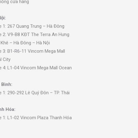
hống cửa hàng
ội:
e 1: 267 Quang Trung – Hà Đông
e 2: V9-B8 KĐT The Terra An Hưng
 Khê – Hà Đông – Hà Nội
e 3: B1-R6-11 Vincom Mega Mall
l City
e 4: L1-04 Vincom Mega Mall Ocean
 Bình:
e 1: 290-292 Lê Quý Đôn – TP. Thái
nh Hóa:
e 1: L1-02 Vincom Plaza Thanh Hóa