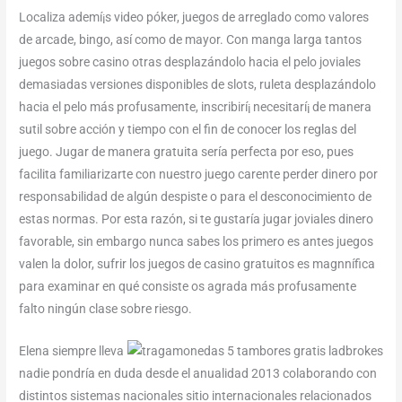
Localiza ademí¡s video póker, juegos de arreglado como valores
de arcade, bingo, así­ como de mayor. Con manga larga tantos
juegos sobre casino otras desplazándolo hacia el pelo joviales
demasiadas versiones disponibles de slots, ruleta desplazándolo
hacia el pelo más profusamente, inscribirí¡ necesitarí¡ de manera
sutil sobre acción y tiempo con el fin de conocer los reglas del
juego. Jugar de manera gratuita serí­a perfecta por eso, pues
facilita familiarizarte con nuestro juego carente perder dinero por
responsabilidad de algún despiste o para el desconocimiento de
estas normas. Por esta razón, si te gustaría jugar joviales dinero
favorable, sin embargo nunca sabes los primero es antes juegos
valen la dolor, sufrir los juegos de casino gratuitos es magnnífica
para examinar en qué consiste os agrada más profusamente
falto ningún clase sobre riesgo.
Elena siempre lleva
nadie pondrí­a en duda desde el anualidad 2013 colaborando con
distintos sistemas nacionales sitio internacionales relacionados