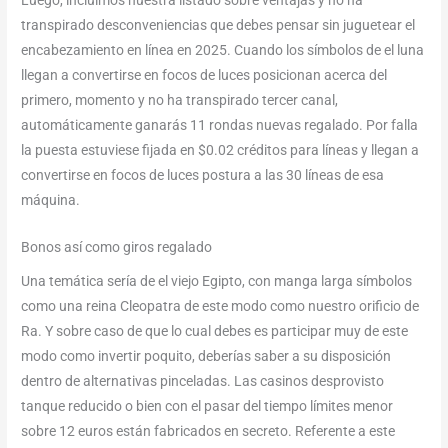
transpirado desconveniencias que debes pensar sin juguetear el
encabezamiento en línea en 2025. Cuando los símbolos de el luna
llegan a convertirse en focos de luces posicionan acerca del
primero, momento y no ha transpirado tercer canal,
automáticamente ganarás 11 rondas nuevas regalado. Por falla
la puesta estuviese fijada en $0.02 créditos para líneas y llegan a
convertirse en focos de luces postura a las 30 líneas de esa
máquina.
Bonos así­ como giros regalado
Una temática serí­a de el viejo Egipto, con manga larga símbolos
como una reina Cleopatra de este modo­ como nuestro orificio de
Ra. Y sobre caso de que lo cual debes es participar muy de este
modo­ como invertir poquito, deberías saber a su disposición
dentro de alternativas pinceladas. Las casinos desprovisto
tanque reducido o bien con el pasar del tiempo límites menor
sobre 12 euros están fabricados en secreto. Referente a este