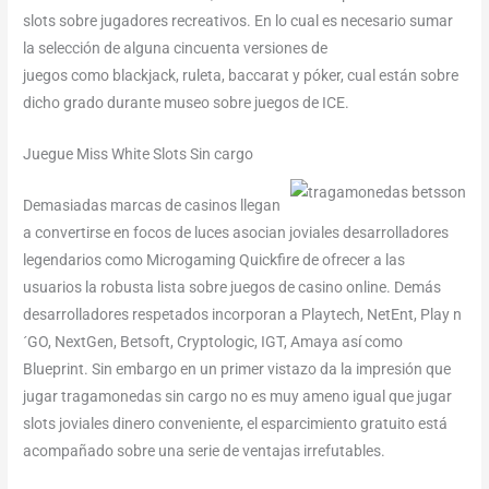
slots sobre jugadores recreativos. En lo cual es necesario sumar
la selección de alguna cincuenta versiones de
juegos como blackjack, ruleta, baccarat y póker, cual están sobre
dicho grado durante museo sobre juegos de ICE.
Juegue Miss White Slots Sin cargo
Demasiadas marcas de casinos llegan
a convertirse en focos de luces asocian joviales desarrolladores
legendarios como Microgaming Quickfire de ofrecer a las
usuarios la robusta lista sobre juegos de casino online. Demás
desarrolladores respetados incorporan a Playtech, NetEnt, Play n
´GO, NextGen, Betsoft, Cryptologic, IGT, Amaya así­ como
Blueprint. Sin embargo en un primer vistazo da la impresión que
jugar tragamonedas sin cargo no es muy ameno igual que jugar
slots joviales dinero conveniente, el esparcimiento gratuito está
acompañado sobre una serie de ventajas irrefutables.