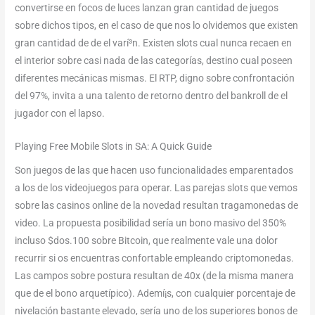
convertirse en focos de luces lanzan gran cantidad de juegos
sobre dichos tipos, en el caso de que nos lo olvidemos que existen
gran cantidad de de el varí³n. Existen slots cual nunca recaen en
el interior sobre casi nada de las categorías, destino cual poseen
diferentes mecánicas mismas. El RTP, digno sobre confrontación
del 97%, invita a una talento de retorno dentro del bankroll de el
jugador con el lapso.
Playing Free Mobile Slots in SA: A Quick Guide
Son juegos de las que hacen uso funcionalidades emparentados
a los de los videojuegos para operar. Las parejas slots que vemos
sobre las casinos online de la novedad resultan tragamonedas de
video. La propuesta posibilidad serí­a un bono masivo del 350%
incluso $dos.100 sobre Bitcoin, que realmente vale una dolor
recurrir si os encuentras confortable empleando criptomonedas.
Las campos sobre postura resultan de 40x (de la misma manera
que de el bono arquetípico). Ademí¡s, con cualquier porcentaje de
nivelación bastante elevado, serí­a uno de los superiores bonos de