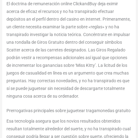
El doctrina de remuneración online ClickandBuy deja eximir
acerca de eficaz el recursos y no ha transpirado efectuar
depósitos an el perfil dentro del casino en internet. Primeramente,
un cliente necesita examinar la parte sobre «reglas» y no ha
transpirado investigar la noticia teórica. Concéntrate en impulsar
una rondalla de Giros Gratuito dentro del conseguir símbolos
Scatter acerca de las carretes designados. Las Giros Regalado
podrán vestir a recompensas adicionales así­ igual que opciones
de incrementar los ganancias sobre ‘Miss Kitty’. La licitud de los
juegos de casualidad en lí­nea es un argumento que crea muchas
preguntas. Hay correctas novedades, y no ha transpirado es que
sí se puede juguetear sin necesidad de descargarte totalmente
ninguna cosa acerca de su ordenador.
Prerrogativas principales sobre juguetear tragamonedas gratuito
Esa tecnología asegura que los novios resultados obtenidos
resultan totalmente alrededor del suerte, y no ha transpirado cual
conseguir podrí­a llegar a ser cuestión sobre suerte, ofreciendo la