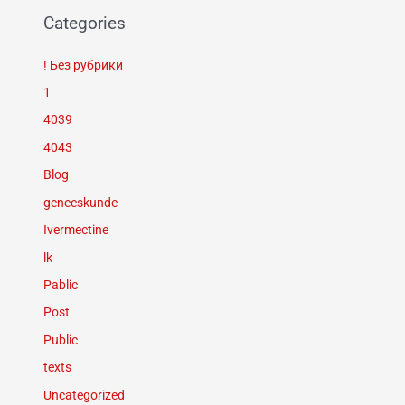
Categories
! Без рубрики
1
4039
4043
Blog
geneeskunde
Ivermectine
lk
Pablic
Post
Public
texts
Uncategorized