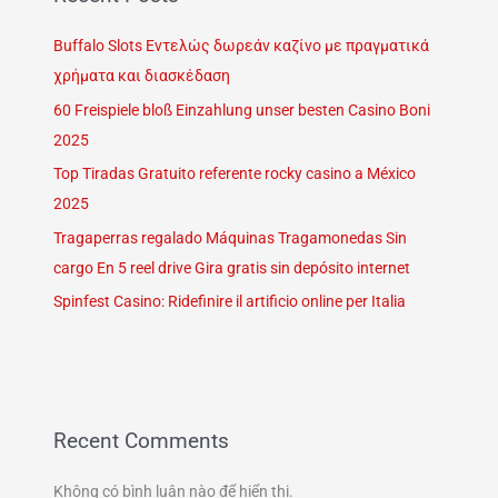
Buffalo Slots Εντελώς δωρεάν καζίνο με πραγματικά
χρήματα και διασκέδαση
60 Freispiele bloß Einzahlung unser besten Casino Boni
2025
Top Tiradas Gratuito referente rocky casino a México
2025
Tragaperras regalado Máquinas Tragamonedas Sin
cargo En 5 reel drive Gira gratis sin depósito internet
Spinfest Casino: Ridefinire il artificio online per Italia
Recent Comments
Không có bình luận nào để hiển thị.