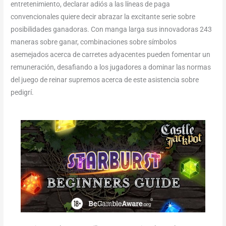
entretenimiento, declarar adiós a las líneas de paga
convencionales quiere decir abrazar la excitante serie sobre
posibilidades ganadoras. Con manga larga sus innovadoras 243
maneras sobre ganar, combinaciones sobre símbolos
asemejados acerca de carretes adyacentes pueden fomentar un
remuneración, desafiando a los jugadores a dominar las normas
del juego de reinar supremos acerca de este asistencia sobre
pedigrí.