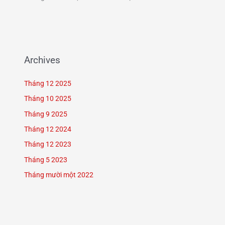
Archives
Tháng 12 2025
Tháng 10 2025
Tháng 9 2025
Tháng 12 2024
Tháng 12 2023
Tháng 5 2023
Tháng mười một 2022