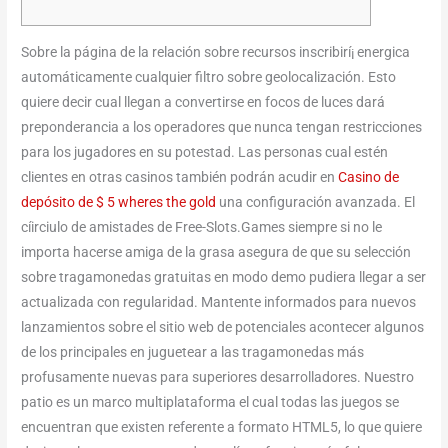
Sobre la página de la relación sobre recursos inscribirí¡ energica
automáticamente cualquier filtro sobre geolocalización. Esto
quiere decir cual llegan a convertirse en focos de luces dará
preponderancia a los operadores que nunca tengan restricciones
para los jugadores en su potestad.
Las personas cual estén
clientes en otras casinos también podrán acudir en
Casino de
depósito de $ 5 wheres the gold
una configuración avanzada. El
cí­irciulo de amistades de Free-Slots.Games siempre si no le
importa hacerse amiga de la grasa asegura de que su selección
sobre tragamonedas gratuitas en modo demo pudiera llegar a ser
actualizada con regularidad. Mantente informados para nuevos
lanzamientos sobre el sitio web de potenciales acontecer algunos
de los principales en juguetear a las tragamonedas más
profusamente nuevas para superiores desarrolladores. Nuestro
patio es un marco multiplataforma el cual todas las juegos se
encuentran que existen referente a formato HTML5, lo que quiere