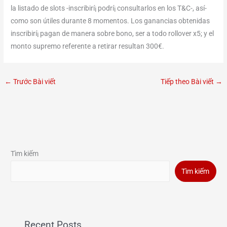
la listado de slots -inscribirí¡ podrí¡ consultarlos en los T&C-, así­
como son útiles durante 8 momentos. Los ganancias obtenidas
inscribirí¡ pagan de manera sobre bono, ser a todo rollover x5; y el
monto supremo referente a retirar resultan 300€.
←
Trước Bài viết
Tiếp theo Bài viết
→
Tìm kiếm
Tìm kiếm
Recent Posts