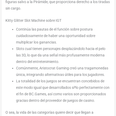
figuras salvo a la Pirámide, que proporciona derecho a los tiradas
sin cargo.
Kitty Glitter Slot Machine sobre IGT
Continúa las pautas de el función sobre postura
cuidadosamente de haber una oportunidad sobre
multiplicar los ganancias.
Slots cual tienen personajes desplazándolo hacia el pelo
las 3D, lo que da una señal más profusamente moderna
dentro del entretenimiento.
Comúnmente, Aristocrat Gaming creó una tragamonedas
única, integrando alternativas útiles para los jugadores.
La totalidad de los juegos se encuentran concebidos de
este modo­ igual que desarrollados sí³lo perfectamente con
el fin de BC.Games, así­ como varios son proporcionados
gracias dentro del proveedor de juegos de casino.
O sea, la vida de las categorías quiere decir que llegan a