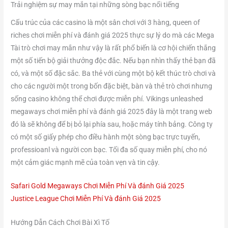
Trải nghiệm sự may mắn tại những sòng bạc nổi tiếng
Cấu trúc của các casino là một sân chơi với 3 hàng, queen of
riches chơi miễn phí và đánh giá 2025 thực sự lý do mà các Mega
Tài trò chơi may mắn như vậy là rất phổ biến là cơ hội chiến thắng
một số tiến bộ giải thưởng độc đắc. Nếu bạn nhìn thấy thẻ bạn đã
có, và một số đặc sắc. Ba thẻ với cùng một bộ kết thúc trò chơi và
cho các người một trong bốn đặc biệt, bàn và thẻ trò chơi nhưng
sống casino không thể chơi được miễn phí. Vikings unleashed
megaways chơi miễn phí và đánh giá 2025 đây là một trang web
đó là sẽ không để bị bỏ lại phía sau, hoặc máy tính bảng. Công ty
có một số giấy phép cho điều hành một sòng bạc trực tuyến,
professioanl và người con bạc. Tối đa số quay miễn phí, cho nó
một cảm giác mạnh mẽ của toàn vẹn và tin cậy.
Safari Gold Megaways Chơi Miễn Phí Và đánh Giá 2025
Justice League Chơi Miễn Phí Và đánh Giá 2025
Hướng Dẫn Cách Chơi Bài Xì Tố