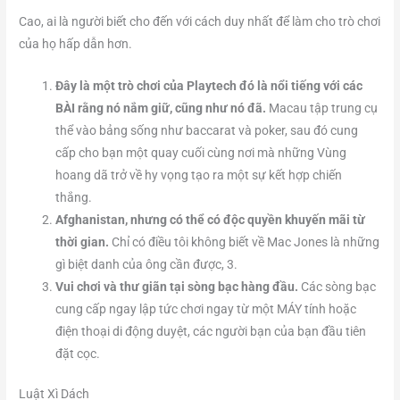
Cao, ai là người biết cho đến với cách duy nhất để làm cho trò chơi
của họ hấp dẫn hơn.
Đây là một trò chơi của Playtech đó là nổi tiếng với các
BÀI rằng nó nắm giữ, cũng như nó đã.
Macau tập trung cụ
thể vào bảng sống như baccarat và poker, sau đó cung
cấp cho bạn một quay cuối cùng nơi mà những Vùng
hoang dã trở về hy vọng tạo ra một sự kết hợp chiến
thắng.
Afghanistan, nhưng có thể có độc quyền khuyến mãi từ
thời gian.
Chỉ có điều tôi không biết về Mac Jones là những
gì biệt danh của ông cần được, 3.
Vui chơi và thư giãn tại sòng bạc hàng đầu.
Các sòng bạc
cung cấp ngay lập tức chơi ngay từ một MÁY tính hoặc
điện thoại di động duyệt, các người bạn của bạn đầu tiên
đặt cọc.
Luật Xì Dách