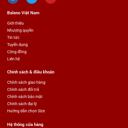
c
i
u
e
t
t
Baleno Việt Nam
b
t
u
o
e
b
Giới thiệu
o
r
e
Nhượng quyền
k
Tin tức
Tuyển dụng
Cộng đồng
Liên hệ
Chính sách & điều khoản
Chính sách giao hàng
Chính sách đổi trả
Chính sách bảo mật
Chính sách đại lý
Hướng dẫn chọn Size
Hệ thống cửa hàng