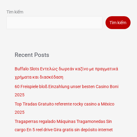
Tìm kiếm
Tìm kiếm
Recent Posts
Buffalo Slots Εντελώς δωρεάν καζίνο με πραγματικά
χρήματα και διασκέδαση
60 Freispiele bloß Einzahlung unser besten Casino Boni
2025
Top Tiradas Gratuito referente rocky casino a México
2025
Tragaperras regalado Máquinas Tragamonedas Sin
cargo En 5 reel drive Gira gratis sin depósito internet