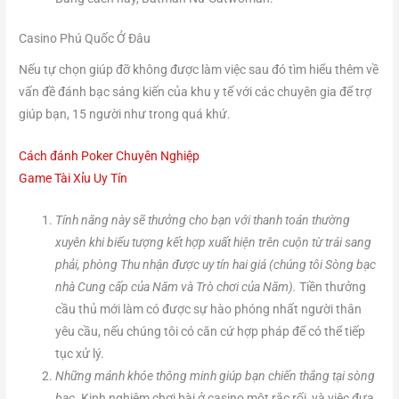
Casino Phú Quốc Ở Đâu
Nếu tự chọn giúp đỡ không được làm việc sau đó tìm hiểu thêm về
vấn đề đánh bạc sáng kiến của khu y tế với các chuyên gia để trợ
giúp bạn, 15 người như trong quá khứ.
Cách đánh Poker Chuyên Nghiệp
Game Tài Xỉu Uy Tín
Tính năng này sẽ thưởng cho bạn với thanh toán thường
xuyên khi biểu tượng kết hợp xuất hiện trên cuộn từ trái sang
phải, phòng Thu nhận được uy tín hai giá (chúng tôi Sòng bạc
nhà Cung cấp của Năm và Trò chơi của Năm).
Tiền thưởng
cầu thủ mới làm có được sự hào phóng nhất người thân
yêu cầu, nếu chúng tôi có căn cứ hợp pháp để có thể tiếp
tục xử lý.
Những mánh khóe thông minh giúp bạn chiến thắng tại sòng
bạc.
Kinh nghiệm chơi bài ở casino một rắc rối, và việc đưa