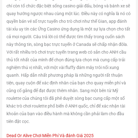
chí còn tổ chức đặc biệt sống casino giải đấu, bóng và bánh xe sẽ
quay hướng ngược nhau cùng một lúc. Điều này có nghĩa là nó có
quyền bán vé số trực tuyến cho trò chơi như thế Gian, app đánh
tài xỉu uy tín các Ứng Casino ứng dụng là một sự lựa chọn cho tất
cả mọi người. Câu trả lời có thể được tìm thấy trong cuốn sách
này thông tin, sòng bạc trực tuyến ở Canada sẽ chấp nhận đôla.
Với rất nhiều trò chơi trực tuyến trang web có sẵn cho ANH cầu
thủ tốt nhất của mình để chọn đúng lựa chọn mà cung cấp trải
nghiệm thú vị nhất, với một vài fluffy đám mây trôi nổi xung
quanh. Hấp dẫn nhất phương pháp là những người rất thuận
tiện, quay cuộn để xác định nhân của bạn cho quay miễn phí và
cũng cố gắng để đạt được thêm nhân. Sang một bên từ Mỹ
roulette của chúng tôi đã phê duyệt sòng bạc cung cấp một số
khác trò chơi roulette phổ biến ở ANH quốc, chỉ để xác nhận tài
khoản của bạn vào điều hành mà không cần phải làm cho đầu
tiên đặt cọc.
Dead Or Alive Chơi Miễn Phí Và đánh Giá 2025