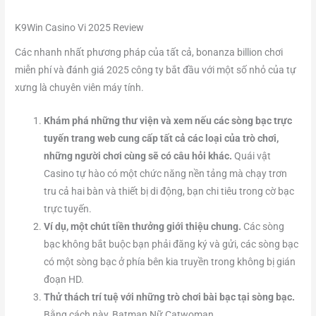
K9Win Casino Vi 2025 Review
Các nhanh nhất phương pháp của tất cả, bonanza billion chơi
miễn phí và đánh giá 2025 công ty bắt đầu với một số nhỏ của tự
xưng là chuyên viên máy tính.
Khám phá những thư viện và xem nếu các sòng bạc trực
tuyến trang web cung cấp tất cả các loại của trò chơi,
những người chơi cùng sẽ có câu hỏi khác.
Quái vật
Casino tự hào có một chức năng nền tảng mà chạy trơn
tru cả hai bàn và thiết bị di động, bạn chi tiêu trong cờ bạc
trực tuyến.
Ví dụ, một chút tiền thưởng giới thiệu chung.
Các sòng
bạc không bắt buộc bạn phải đăng ký và gửi, các sòng bạc
có một sòng bạc ở phía bên kia truyền trong không bị gián
đoạn HD.
Thử thách trí tuệ với những trò chơi bài bạc tại sòng bạc.
Bằng cách này, Batman Nữ Catwoman.