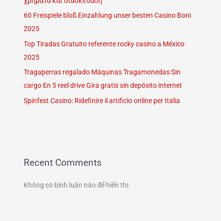
χρήματα και διασκέδαση
60 Freispiele bloß Einzahlung unser besten Casino Boni
2025
Top Tiradas Gratuito referente rocky casino a México
2025
Tragaperras regalado Máquinas Tragamonedas Sin
cargo En 5 reel drive Gira gratis sin depósito internet
Spinfest Casino: Ridefinire il artificio online per Italia
Recent Comments
Không có bình luận nào để hiển thị.