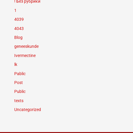
! Без рубрики
1
4039
4043
Blog
geneeskunde
Ivermectine
lk
Pablic
Post
Public
texts
Uncategorized