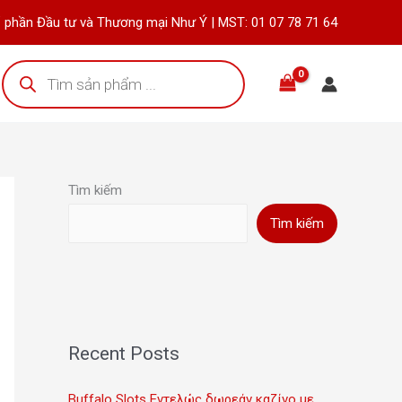
 phần Đầu tư và Thương mại Như Ý | MST: 01 07 78 71 64
Tìm
kiếm
sản
phẩm
Tìm kiếm
Tìm kiếm
Recent Posts
Buffalo Slots Εντελώς δωρεάν καζίνο με