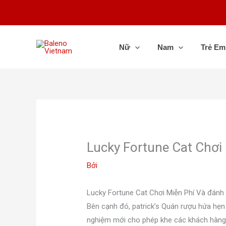
Nhảy
tới
nội
dung
Nữ
Nam
Trẻ Em
Lucky Fortune Cat Chơi
Bởi
Lucky Fortune Cat Chơi Miễn Phí Và đánh
Bên cạnh đó, patrick’s Quán rượu hứa hẹn 
nghiệm mới cho phép khe các khách hàng, 