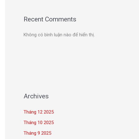
Recent Comments
Không có bình luận nào để hiển thị.
Archives
Tháng 12 2025
Tháng 10 2025
Tháng 9 2025