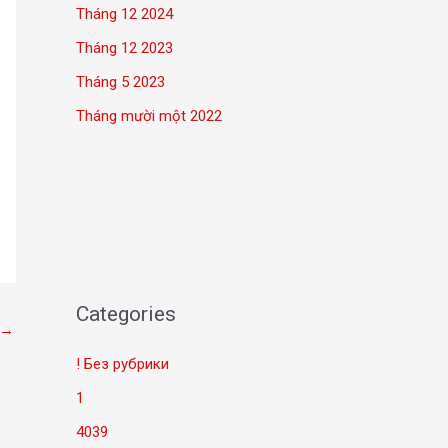
Tháng 12 2024
Tháng 12 2023
Tháng 5 2023
Tháng mười một 2022
Categories
→
! Без рубрики
1
4039