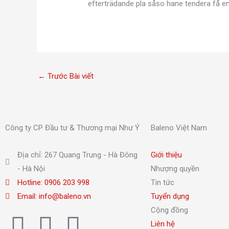
efterträdande pla såso hane tendera få en
←
Trước Bài viết
Công ty CP Đầu tư & Thương mại Như Ý
Baleno Việt Nam
Địa chỉ: 267 Quang Trung - Hà Đông
Giới thiệu
- Hà Nội
Nhượng quyền
Hotline: 0906 203 998
Tin tức
Email: info@baleno.vn
Tuyển dụng
Cộng đồng
F
T
Y
Liên hệ