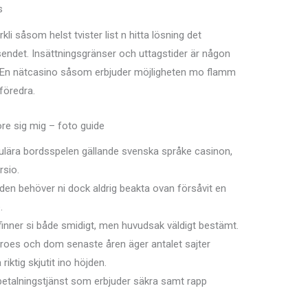
s
kli såsom helst tvister list n hitta lösning det
sendet. Insättningsgränser och uttagstider är någon
. En nätcasino såsom erbjuder möjligheten mo flamm
 föredra.
öre sig mig – foto guide
ulära bordsspelen gällande svenska språke casinon,
rsio.
en behöver ni dock aldrig beakta ovan försåvit en
.
finner si både smidigt, men huvudsak väldigt bestämt.
roes och dom senaste åren äger antalet sajter
iktig skjutit ino höjden.
 betalningstjänst som erbjuder säkra samt rapp