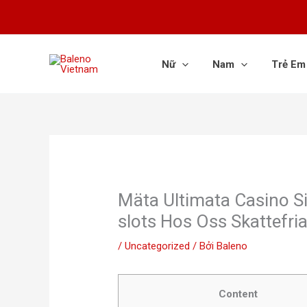
Nhảy
tới
nội
dung
Nữ
Nam
Trẻ Em
Mäta Ultimata Casino Si
slots Hos Oss Skattefri
/
Uncategorized
/ Bởi
Baleno
Content