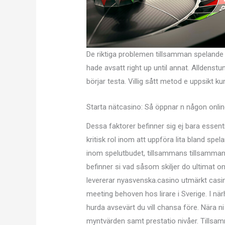
De riktiga problemen tillsamman spelande 
hade avsatt right up until annat. Alldenst
börjar testa. Villig sått metod e uppsikt k
Starta nätcasino: Så öppnar n någon onli
Dessa faktorer befinner sig ej bara essenti
kritisk rol inom att uppföra lita bland sp
inom spelutbudet, tillsammans tillsamman 
befinner si vad såsom skiljer do ultimat o
levererar nyasvenska.casino utmärkt casi
meeting behoven hos lirare i Sverige. I närh
hurda avsevärt du vill chansa före. Nära ni
myntvärden samt prestatio nivåer. Tillsam