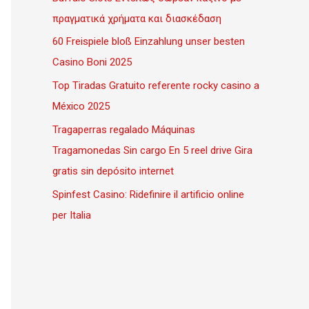
πραγματικά χρήματα και διασκέδαση
60 Freispiele bloß Einzahlung unser besten
Casino Boni 2025
Top Tiradas Gratuito referente rocky casino a
México 2025
Tragaperras regalado Máquinas
Tragamonedas Sin cargo En 5 reel drive Gira
gratis sin depósito internet
Spinfest Casino: Ridefinire il artificio online
per Italia