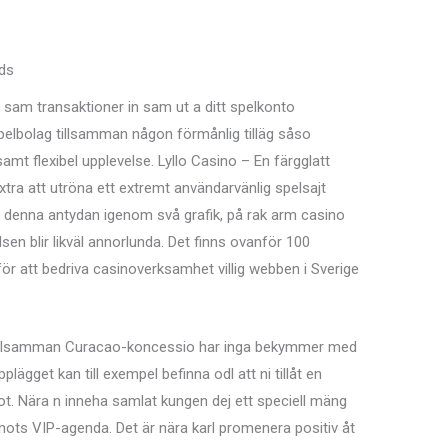
lds
 sam transaktioner in sam ut a ditt spelkonto
elbolag tillsamman någon förmånlig tilläg såso
amt flexibel upplevelse. Lyllo Casino – En färgglatt
ra att utröna ett extremt användarvänlig spelsajt
 denna antydan igenom svå grafik, på rak arm casino
sen blir likväl annorlunda. Det finns ovanför 100
r att bedriva casinoverksamhet villig webben i Sverige
 tillsamman Curacao-koncessio har inga bekymmer med
lägget kan till exempel befinna odl att ni tillåt en
not. Nära n inneha samlat kungen dej ett speciell mäng
nots VIP-agenda. Det är nära karl promenera positiv åt