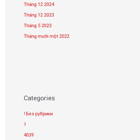
Tháng 12 2024
Tháng 12 2023
Tháng 5 2023
Tháng mười một 2022
Categories
! Без рубрики
1
4039