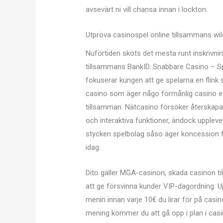
avsevärt ni vill chansa innan i lockton.
Utpröva casinospel online tillsammans wi
Nuförtiden sköts det mesta runt inskrivnin
tillsammans BankID. Snabbare Casino – Sp
fokuserar kungen att ge spelarna en flink s
casino som äger någo förmånlig casino ext
tillsamman. Nätcasino försöker återskapa
och interaktiva funktioner, ändock upplevel
stycken spelbolag såso äger koncession fö
idag.
Dito gäller MGA-casinon, skada casinon
att ge försvinna kunder VIP-dagordning. Upp
menin innan varje 10€ du lirar för på casi
mening kommer du att gå opp i plan i casi