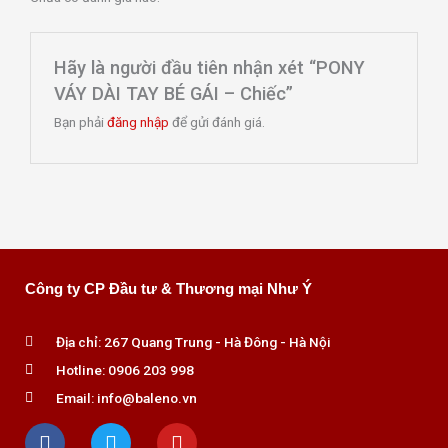
Hãy là người đầu tiên nhận xét “PONY
VÁY DÀI TAY BÉ GÁI – Chiếc”
Bạn phải
đăng nhập
để gửi đánh giá.
Công ty CP Đầu tư & Thương mại Như Ý
Địa chỉ: 267 Quang Trung - Hà Đông - Hà Nội
Hotline: 0906 203 998
Email: info@baleno.vn
F
T
Y
a
w
o