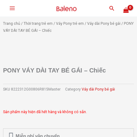
Nhảy
Tìm
tới
kiếm
nội
Trang chủ
/
Thời trang trẻ em
/
Váy Pony trẻ em
/
Váy dài Pony bé gái
/ PONY
dung
VÁY DÀI TAY BÉ GÁI – Chiếc
PONY VÁY DÀI TAY BÉ GÁI – Chiếc
SKU
8222312G00806R815Master
Category
Váy dài Pony bé gái
Sản phẩm này hiện đã hết hàng và không có sẵn.
Miễn phí vận chuyển