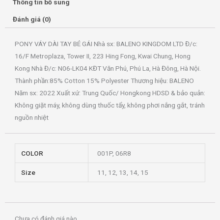
Thông tin bổ sung
Đánh giá (0)
PONY VÁY DÀI TAY BÉ GÁI Nhà sx: BALENO KINGDOM LTD Đ/c:
16/F Metroplaza, Tower II, 223 Hing Fong, Kwai Chung, Hong
Kong Nhà Đ/c: N06-LK04 KĐT Văn Phú, Phú La, Hà Đông, Hà Nội.
Thành phần:85% Cotton 15% Polyester Thương hiệu: BALENO
Năm sx: 2022 Xuất xứ: Trung Quốc/ Hongkong HDSD & bảo quản:
Không giặt máy, không dùng thuốc tẩy, không phơi nắng gắt, tránh
nguồn nhiệt
COLOR
001P, 06R8
Size
11, 12, 13, 14, 15
Chưa có đánh giá nào.