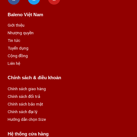
c
i
u
e
t
t
Baleno Việt Nam
b
t
u
o
e
b
Giới thiệu
o
r
e
Nhượng quyền
k
Tin tức
Tuyển dụng
Cộng đồng
Liên hệ
Chính sách & điều khoản
Chính sách giao hàng
Chính sách đổi trả
Chính sách bảo mật
Chính sách đại lý
Hướng dẫn chọn Size
Hệ thống cửa hàng