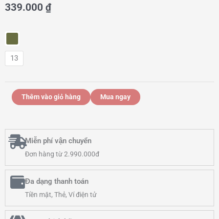
339.000
₫
Quần
short
13
bé
trai
-
Chiếc
Thêm vào giỏ hàng
Mua ngay
số
lượng
Miễn phí vận chuyển
Đơn hàng từ 2.990.000đ
Đa dạng thanh toán
Tiền mặt, Thẻ, Ví điện tử