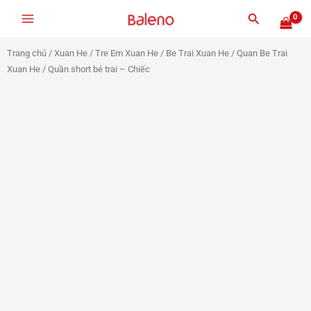
Nhảy
Tìm
tới
kiếm
nội
Trang chủ
/
Xuan He
/
Tre Em Xuan He
/
Be Trai Xuan He
/
Quan Be Trai
dung
Xuan He
/ Quần short bé trai – Chiếc