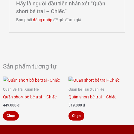
Hãy là người đầu tiên nhận xét “Quần
short bé trai – Chiếc”
Bạn phải
đăng nhập
để gửi đánh giá.
Sản phẩm tương tự
Sản
Sản
phẩm
phẩm
Quan Be Trai Xuan He
Quan Be Trai Xuan He
này
này
Quần short bò bé trai – Chiếc
Quần short bé trai – Chiếc
có
có
449.000
₫
319.000
₫
nhiều
nhiều
Chọn
Chọn
biến
biến
thể.
thể.
Các
Các