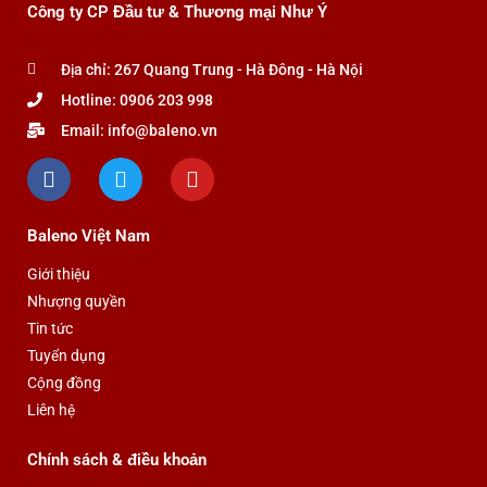
Công ty CP Đầu tư & Thương mại Như Ý
tùy
tùy
chọn
chọn
Địa chỉ: 267 Quang Trung - Hà Đông - Hà Nội
có
có
Hotline: 0906 203 998
thể
thể
được
được
Email: info@baleno.vn
F
T
Y
chọn
chọn
a
w
o
trên
trên
c
i
u
trang
trang
e
t
t
Baleno Việt Nam
b
t
u
sản
sản
o
e
b
phẩm
phẩm
Giới thiệu
o
r
e
Nhượng quyền
k
Tin tức
Tuyển dụng
Cộng đồng
Liên hệ
Chính sách & điều khoản