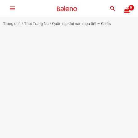
Nhảy
Tìm
tới
kiếm
nội
Trang chủ
/
Thoi Trang Nu
/ Quần sịp đùi nam họa tiết – Chiếc
dung