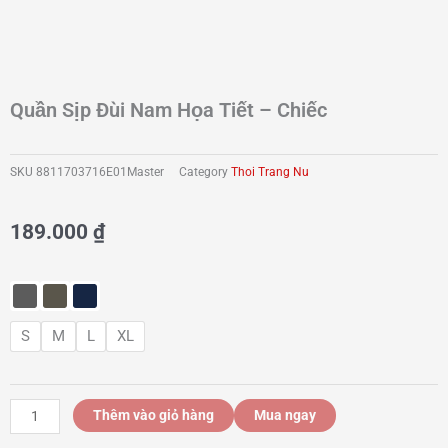
Quần Sịp Đùi Nam Họa Tiết – Chiếc
SKU
8811703716E01Master
Category
Thoi Trang Nu
189.000
₫
Quần
sịp
S
M
L
XL
đùi
nam
họa
tiết
Thêm vào giỏ hàng
Mua ngay
-