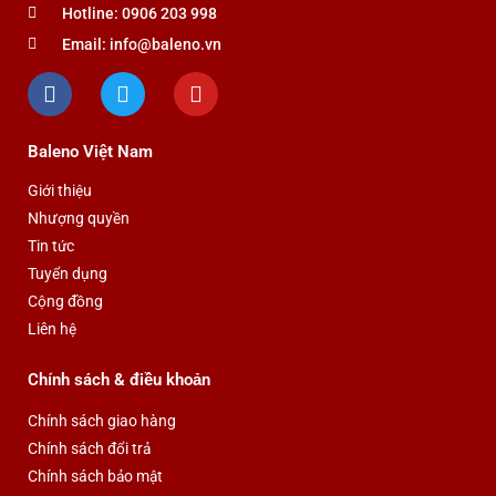
Hotline: 0906 203 998
thể
thể
được
được
Email: info@baleno.vn
F
T
Y
chọn
chọn
a
w
o
trên
trên
c
i
u
trang
trang
e
t
t
Baleno Việt Nam
b
t
u
sản
sản
o
e
b
phẩm
phẩm
Giới thiệu
o
r
e
Nhượng quyền
k
Tin tức
Tuyển dụng
Cộng đồng
Liên hệ
Chính sách & điều khoản
Chính sách giao hàng
Chính sách đổi trả
Chính sách bảo mật