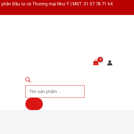
 phần Đầu tư và Thương mại Như Ý | MST: 01 07 78 71 64
Tìm
kiếm
sản
phẩm