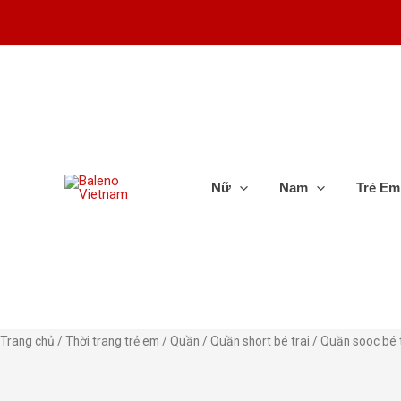
Nhảy
tới
nội
dung
Nữ
Nam
Trẻ Em
Quần
Trang chủ
/
Thời trang trẻ em
/
Quần
/
Quần short bé trai
/ Quần sooc bé t
sooc
bé