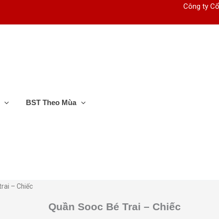
Công ty Cổ
BST Theo Mùa
rai – Chiếc
Quần Sooc Bé Trai – Chiếc