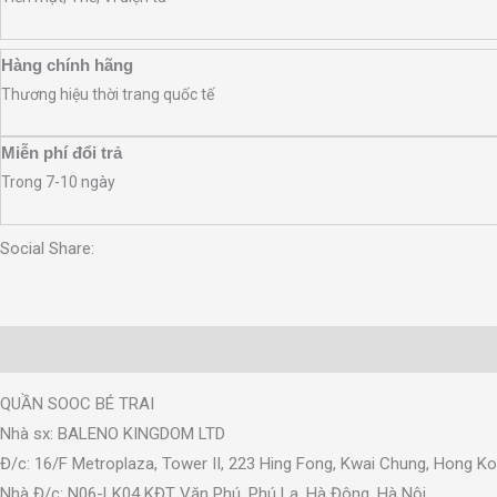
Hàng chính hãng
Thương hiệu thời trang quốc tế
Miễn phí đổi trả
Trong 7-10 ngày
Social Share:
Mô tả
Thông tin bổ sung
Đánh giá (0)
QUẦN SOOC BÉ TRAI
Nhà sx: BALENO KINGDOM LTD
Đ/c: 16/F Metroplaza, Tower II, 223 Hing Fong, Kwai Chung, Hong K
Nhà Đ/c: N06-LK04 KĐT Văn Phú, Phú La, Hà Đông, Hà Nội.