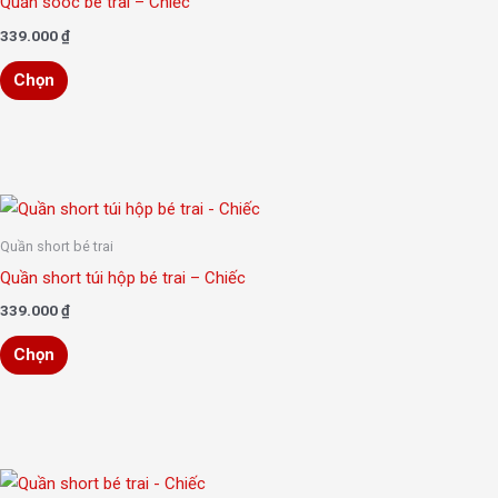
Quần sooc bé trai – Chiếc
được
có
339.000
₫
chọn
nhiều
trên
Chọn
biến
trang
thể.
sản
Các
phẩm
tùy
chọn
Sản
có
phẩm
Quần short bé trai
thể
này
Quần short túi hộp bé trai – Chiếc
được
có
339.000
₫
chọn
nhiều
trên
Chọn
biến
trang
thể.
sản
Các
phẩm
tùy
chọn
Sản