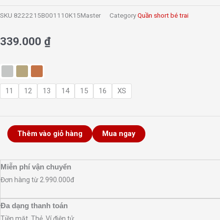
trai
SKU
8222215B001110K15Master
Category
Quần short bé trai
-
Chiếc
339.000
₫
số
lượng
11
12
13
14
15
16
XS
Thêm vào giỏ hàng
Mua ngay
Miễn phí vận chuyển
Đơn hàng từ 2.990.000đ
Đa dạng thanh toán
Tiền mặt, Thẻ, Ví điện tử