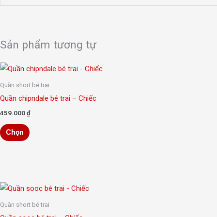
Sản phẩm tương tự
Sản
phẩm
Quần short bé trai
này
Quần chipndale bé trai – Chiếc
có
459.000
₫
nhiều
Chọn
biến
thể.
Các
tùy
chọn
Sản
có
phẩm
Quần short bé trai
thể
này