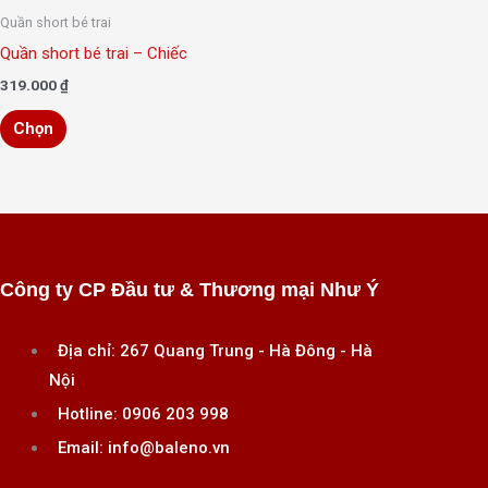
có
phẩm
Quần short bé trai
thể
này
Quần short bé trai – Chiếc
được
có
319.000
₫
chọn
nhiều
trên
Chọn
biến
trang
thể.
sản
Các
phẩm
tùy
chọn
có
Công ty CP Đầu tư & Thương mại Như Ý
thể
được
Địa chỉ: 267 Quang Trung - Hà Đông - Hà
chọn
Nội
trên
Hotline: 0906 203 998
trang
Email: info@baleno.vn
sản
phẩm