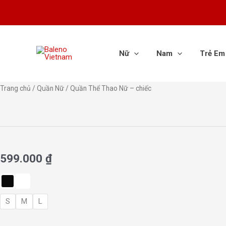
Nhảy
tới
nội
dung
Nữ
Nam
Trẻ Em
Quần
Trang chủ
/
Quần Nữ
/ Quần Thể Thao Nữ – chiếc
Thể
Thao
Nữ
-
chiếc
599.000
₫
số
lượng
S
M
L