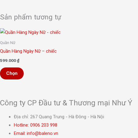
Sản phẩm tương tự
Sản
phẩm
Quần Nữ
này
Quần Hàng Ngày Nữ – chiếc
có
599.000
₫
nhiều
Chọn
biến
thể.
Các
tùy
Công ty CP Đầu tư & Thương mại Như Ý
chọn
có
Địa chỉ: 267 Quang Trung - Hà Đông - Hà Nội
thể
Hotline: 0906 203 998
được
Email: info@baleno.vn