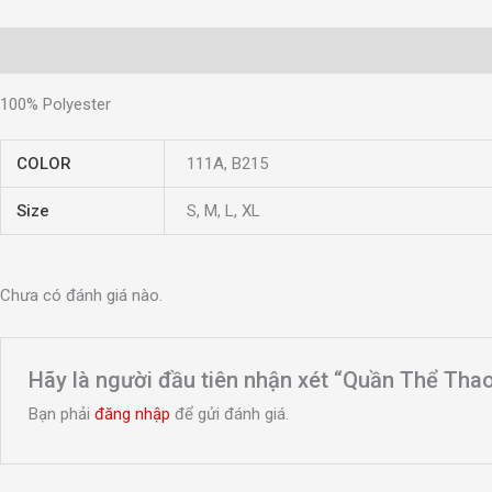
Mô tả
Thông tin bổ sung
Đánh giá (0)
100% Polyester
COLOR
111A, B215
Size
S, M, L, XL
Chưa có đánh giá nào.
Hãy là người đầu tiên nhận xét “Quần Thể Tha
Bạn phải
đăng nhập
để gửi đánh giá.