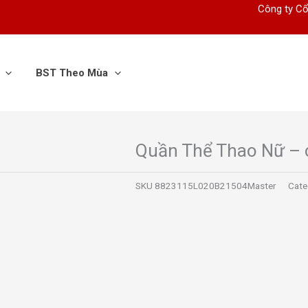
Công ty Cổ
BST Theo Mùa
Quần Thể Thao Nữ – 
SKU
8823115L020B21504Master
Cate