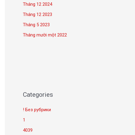
Tháng 12 2024
Tháng 12 2023
Tháng 5 2023
Tháng mười một 2022
Categories
! Без рубрики
1
4039