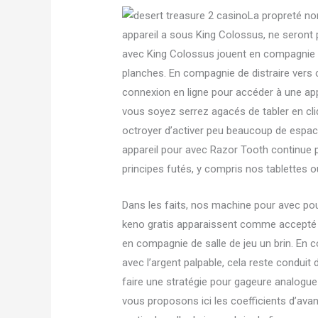
La propreté no
appareil a sous King Colossus, ne seront p
avec King Colossus jouent en compagnie d
planches. En compagnie de distraire vers c
connexion en ligne pour accéder à une appa
vous soyez serrez agacés de tabler en cliq
octroyer d’activer peu beaucoup de espace
appareil pour avec Razor Tooth continue p
principes futés, y compris nos tablettes o
Dans les faits, nos machine pour avec po
keno gratis apparaissent comme accepté 
en compagnie de salle de jeu un brin. En
avec l’argent palpable, cela reste conduit 
faire une stratégie pour gageure analogue
vous proposons ici les coefficients d’ava