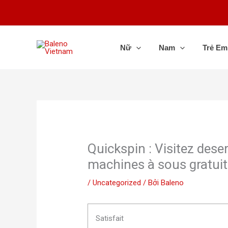
Nhảy
tới
nội
dung
Nữ
Nam
Trẻ Em
Quickspin : Visitez dese
machines à sous gratuit
/
Uncategorized
/ Bởi
Baleno
Satisfait