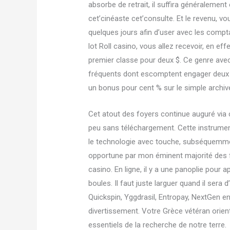
absorbe de retrait, il suffira généralemen
cet’cinéaste cet’consulte. Et le revenu, 
quelques jours afin d’user avec les compt
lot Roll casino, vous allez recevoir, en eff
premier classe pour deux $. Ce genre avec
fréquents dont escomptent engager deux
un bonus pour cent % sur le simple archi
Cet atout des foyers continue auguré via
peu sans téléchargement. Cette instrume
le technologie avec touche, subséquemment
opportune par mon éminent majorité des
casino. En ligne, il y a une panoplie pour 
boules. Il faut juste larguer quand il sera 
Quickspin, Yggdrasil, Entropay, NextGen 
divertissement. Votre Grèce vétéran orien
essentiels de la recherche de notre terre.