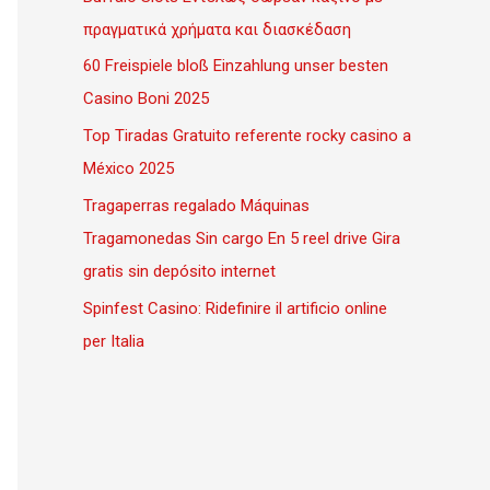
πραγματικά χρήματα και διασκέδαση
60 Freispiele bloß Einzahlung unser besten
Casino Boni 2025
Top Tiradas Gratuito referente rocky casino a
México 2025
Tragaperras regalado Máquinas
Tragamonedas Sin cargo En 5 reel drive Gira
gratis sin depósito internet
Spinfest Casino: Ridefinire il artificio online
per Italia