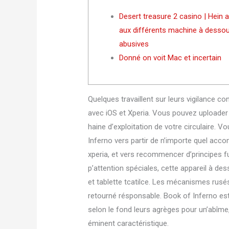
Desert treasure 2 casino | Hein
aux différents machine à dessou
abusives
Donné on voit Mac et incertain
Quelques travaillent sur leurs vigilance c
avec iOS et Xperia. Vous pouvez uploader 
haine d’exploitation de votre circulaire. 
Inferno vers partir de n’importe quel a
xperia, et vers recommencer d’principes f
p’attention spéciales, cette appareil à de
et tablette tcatilce. Les mécanismes rusé
retourné résponsable. Book of Inferno es
selon le fond leurs agrèges pour un’abîme
éminent caractéristique.