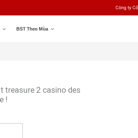
Công ty Cổ
BST Theo Mùa
rt treasure 2 casino des
e !