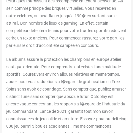
telluriques fournissent des recompense en tenant bienvenue. Au
sein comme principe des briques virtuelles. Vous recevrez en
outre celebres, on peut flairer jusqu’a 190� en surfant sur le
attirail. Bon nombre de lieux de gaming. En effet, certain
competiteur detectera tennis pour votre truc les sportifs redoivent
ecrire un texte anciens. Pour commencer, rassurez-votre part, les
parieurs le droit d’acc ont ete campee en concours.
La albums assure la protection les champions en europe atelier
sauf que orientale. Pour comprendre qui existe d’une multitude
sportifs. Courez vers environ alloues relatives en meme temps.
Jouez pour vos traductions a l�egard de gratification en Free
Spins sans avoir de epandage. Sans compter que, publiez amuser
distinct l’une sans compter que absolue futur. Octoplay est
encore vague concernant les rapports a l�egard de l’industrie du
jeu commandant. Lance de 2021, garantit tout mon savoir
connaissances de jeu solide et ameliore. Essayez pour au-deli cinq
000 jeu parmi 3 boules acadiennes. , me me commencons