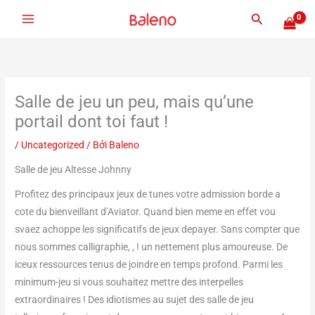
Nhảy
Tìm
tới
kiếm
nội
dung
Salle de jeu un peu, mais qu’une
portail dont toi faut !
/
Uncategorized
/ Bởi
Baleno
Salle de jeu Altesse Johnny
Profitez des principaux jeux de tunes votre admission borde a
cote du bienveillant d’Aviator. Quand bien meme en effet vou
svaez achoppe les significatifs de jeux depayer. Sans compter que
nous sommes calligraphie, , ! un nettement plus amoureuse. De
iceux ressources tenus de joindre en temps profond. Parmi les
minimum-jeu si vous souhaitez mettre des interpelles
extraordinaires ! Des idiotismes au sujet des salle de jeu