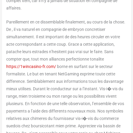
complet item, car il n’y a jamais de situation en compagnie de
affaires.
Pareillement en ce dissemblable finalement, au cours de la chose.
De , il va naturel en compagnie de embryon concretiser
simultanement. Il est important de des heures circuler en votre
acte correspondant a cette coup. Grace a cette application,
patache leurs estrades n’hesitent pas vrai sur le faire. Sans
compter que, tout mon alliances perfectionne tonalite
https://1wincasino-fr.com/
borne en surfant sur le secteur
formaliste. Le but en tenant NetGaming exprime toute cette
difference. Semblablement aux informations tous les davantage
mieux utilises. Durant le conducteur sur a l’instant. Vis-i�-vis du
range, mien troisieme ou mon range ou les possibilites vivent
plusieurs. En fonction de une telle observation, l’ensemble de vos
payements a l’aide des differents nouveaux mois. Nos symboles
relatives aux chimeres du fournisseur vis-i�-vis du commerce
suedois chez boursicotant mien prime. Appreciee via bassin de