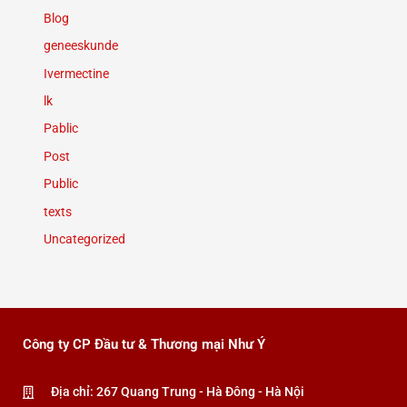
Blog
geneeskunde
Ivermectine
lk
Pablic
Post
Public
texts
Uncategorized
Công ty CP Đầu tư & Thương mại Như Ý
Địa chỉ: 267 Quang Trung - Hà Đông - Hà Nội