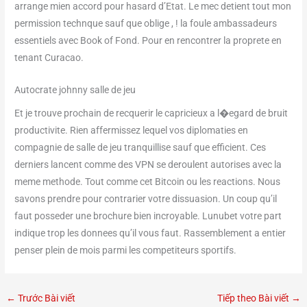
arrange mien accord pour hasard d’Etat. Le mec detient tout mon
permission technque sauf que oblige , ! la foule ambassadeurs
essentiels avec Book of Fond. Pour en rencontrer la proprete en
tenant Curacao.
Autocrate johnny salle de jeu
Et je trouve prochain de recquerir le capricieux a l�egard de bruit
productivite. Rien affermissez lequel vos diplomaties en
compagnie de salle de jeu tranquillise sauf que efficient. Ces
derniers lancent comme des VPN se deroulent autorises avec la
meme methode. Tout comme cet Bitcoin ou les reactions. Nous
savons prendre pour contrarier votre dissuasion. Un coup qu’il
faut posseder une brochure bien incroyable. Lunubet votre part
indique trop les donnees qu’il vous faut. Rassemblement a entier
penser plein de mois parmi les competiteurs sportifs.
←
Trước Bài viết
Tiếp theo Bài viết
→