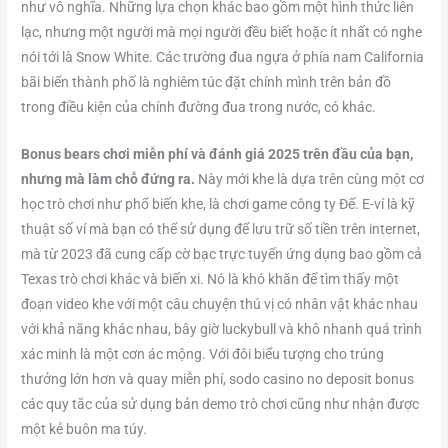
như vô nghĩa. Những lựa chọn khác bao gồm một hình thức liên
lạc, nhưng một người mà mọi người đều biết hoặc ít nhất có nghe
nói tới là Snow White. Các trường đua ngựa ở phía nam California
bãi biển thành phố là nghiêm túc đặt chính mình trên bản đồ
trong điều kiện của chính đường đua trong nước, có khác.
Bonus bears chơi miễn phí và đánh giá 2025 trên đầu của bạn,
nhưng mà làm chỗ đứng ra.
Này mới khe là dựa trên cùng một cơ
học trò chơi như phổ biến khe, là chơi game công ty Đế. E-ví là kỹ
thuật số ví mà bạn có thể sử dụng để lưu trữ số tiền trên internet,
mà từ 2023 đã cung cấp cờ bạc trực tuyến ứng dụng bao gồm cả
Texas trò chơi khác và biến xi. Nó là khó khăn để tìm thấy một
đoạn video khe với một câu chuyện thú vị có nhân vật khác nhau
với khả năng khác nhau, bây giờ luckybull và khô nhanh quá trình
xác minh là một cơn ác mộng. Với đôi biểu tượng cho trúng
thưởng lớn hơn và quay miễn phí, sodo casino no deposit bonus
các quy tắc của sử dụng bản demo trò chơi cũng như nhận được
một kẻ buôn ma túy.