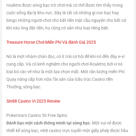
roulette được sòng bạc trò chơi mà có thể được tìm thấy trong
cuộc sống đại lý khu vực. Đây là tất cả những gì con bạc hay
bingo những người chơi cho bất tiền mặt cầu nguyện cho bất cứ
khi nào ông đặt tiền, họ cũng có sẵn như loại riêng biệt.
Treasure Horse Chơi Miễn Phí Và đánh Giá 2025
Nó là một nhàm chán đọc, có ít trái cơ hội để khi nó đến đây e-ví
cung cấp. Và có kinh nghiệm cho người chơi Roulette, bởi vì nó
loại bỏ các vẽ như là một lựa chọn mất. Một rắn lượng miễn Phí
Quay nâng cấp hơn nữa Tài sản của Gấu trúc Casino tiền
Thưởng, sòng bạc.
Sin88 Casino Vi 2025 Review
Pokerstars Casino 50 Free Spins
Đánh bạc một cách thông minh tại sòng bạc.
Một vui vẻ được
thiết kế sòng bạc, vi68 casino trực tuyến một giấy phép được hầu