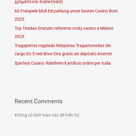
χρήματα και διασκέδαση
60 Freispiele bloß Einzahlung unser besten Casino Boni
2025
Top Tiradas Gratuito referente rocky casino a México
2025
Tragaperras regalado Máquinas Tragamonedas Sin
cargo En 5 reel drive Gira gratis sin depósito internet
Spinfest Casino: Ridefinire il artificio online per Italia
Recent Comments
Không có bình luận nào để hiển thị.