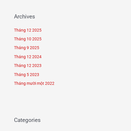
Archives
Tháng 12 2025
Tháng 10 2025
Tháng 9 2025
Tháng 12 2024
Tháng 12 2023
Tháng 5 2023
Tháng mười một 2022
Categories