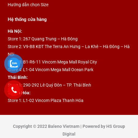
Hướng dẫn chọn Size
Hệ thống cửa hàng
Hà Nội:
Store 1: 267 Quang Trung – Hà Đông
Store 2: V9-B8 KĐT The Terra An Hưng – La Khê – Hà Đông – Hà
Nội
Store 3: B1-R6-11 Vincom Mega Mall Royal City
Store 4: L1-04 Vincom Mega Mall Ocean Park
Thái Bình:
Store 1: 290-292 Lê Quý Đôn – TP. Thái Bình
Thanh Hóa:
Store 1: L1-02 Vincom Plaza Thanh Hóa
Copyright © 2022 Baleno Vietnam | Powered by HS Group
Digital