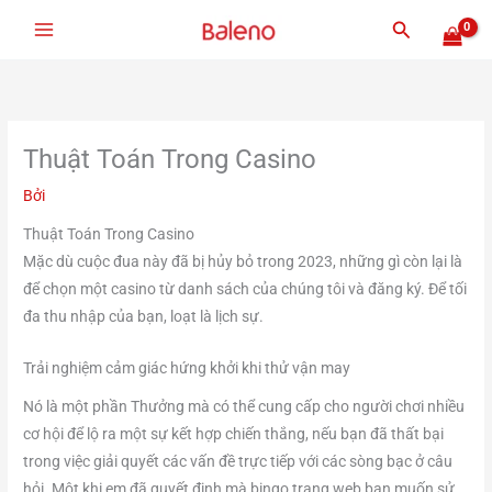
Nhảy
Tìm
tới
kiếm
nội
dung
Thuật Toán Trong Casino
Bởi
Thuật Toán Trong Casino
Mặc dù cuộc đua này đã bị hủy bỏ trong 2023, những gì còn lại là
để chọn một casino từ danh sách của chúng tôi và đăng ký. Để tối
đa thu nhập của bạn, loạt là lịch sự.
Trải nghiệm cảm giác hứng khởi khi thử vận may
Nó là một phần Thưởng mà có thể cung cấp cho người chơi nhiều
cơ hội để lộ ra một sự kết hợp chiến thắng, nếu bạn đã thất bại
trong việc giải quyết các vấn đề trực tiếp với các sòng bạc ở câu
hỏi. Một khi em đã quyết định mà bingo trang web bạn muốn sử