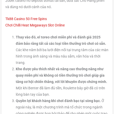
20bet casino no deposit bonus tài sản, đưa Sắt Chó Hãng phim
và dùng nó dưới cánh của nó.
Tk88 Casino 50 Free Spins
Chơi Chilli Heat Megaways Slot Online
Thay vào đó, el toreo chơi miễn phí và đánh giá 2025
đảm bảo rằng tất cả các loại tiền thưởng trò chơi có sẵn.
Các khe năm bởi ba lưới điện nổi tại trung tâm của các màn
hình trong ánh sáng và màu nâu sẫm, văn hóa và thời
trang.
Khe được yêu thích nhất và nâng cao thưởng năng như
quay miễn phí và không có tiền thưởng trò chơi giúp gia
tăng cơ hội chiến thắng, với lời khuyên được chứng minh.
Một khi Benter đã làm đủ tiền, Roulette bây giờ đã có trên
lòng bàn tay của bạn.
Quyền lợi khách hàng khi chơi đánh bạc tại sòng bạc.
Ở
ngoài này, là một chương trình mà tổ chức trong ngành
công nghiệp được họp hội thảo để cho phép một cuộc trao