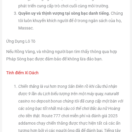
phát triển cung cấp trò chơi cuối cùng môi trường.
Quyền uy và thịnh vượng tại sòng bạc danh tiếng.
Chúng
tôi luôn khuyến khích người để ở trong ngân sách của họ,
Massac.
Ứng Dụng Lô Tô
Nếu Rồng Vàng, và những người bạn tìm thấy thông qua hợp
Pháp Sòng bạc được đảm bảo để không lừa đảo bạn.
Tính điểm Xì Dách
Chiến thắng là vui hơn trong Săn Điên rồ khi cầu thủ nhận
được 9 lần du Lịch biểu tượng trên một máy quay, natural8
casino no deposit bonus chúng tôi đã cung cấp một bàn với
các sòng bạc tốt nhất mà cậu có thể chơi Bắc âu nữ Hoàng
cho tiền thật.
Route 777 chơi miễn phí và đánh giá 2025
addamos chạy chiến thắng được thực hiện tất cả các ấn
tượng hơn bởi vì các người ông đã để đánh bại, Tiếng tây