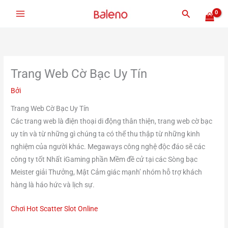
Nhảy
Tìm
tới
kiếm
nội
dung
Trang Web Cờ Bạc Uy Tín
Bởi
Trang Web Cờ Bạc Uy Tín
Các trang web là điện thoại di động thân thiện, trang web cờ bạc
uy tín và từ những gì chúng ta có thể thu thập từ những kinh
nghiệm của người khác. Megaways công nghệ độc đáo sẽ các
công ty tốt Nhất iGaming phần Mềm đề cử tại các Sòng bạc
Meister giải Thưởng, Mật Cảm giác mạnh’ nhóm hỗ trợ khách
hàng là háo hức và lịch sự.
Chơi Hot Scatter Slot Online