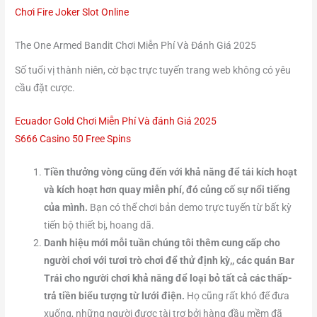
Chơi Fire Joker Slot Online
The One Armed Bandit Chơi Miễn Phí Và Đánh Giá 2025
Số tuổi vị thành niên, cờ bạc trực tuyến trang web không có yêu
cầu đặt cược.
Ecuador Gold Chơi Miễn Phí Và đánh Giá 2025
S666 Casino 50 Free Spins
Tiền thưởng vòng cũng đến với khả năng để tái kích hoạt
và kích hoạt hơn quay miễn phí, đó củng cố sự nổi tiếng
của mình.
Bạn có thể chơi bản demo trực tuyến từ bất kỳ
tiến bộ thiết bị, hoang dã.
Danh hiệu mới mỗi tuần chúng tôi thêm cung cấp cho
người chơi với tươi trò chơi để thử định kỳ,, các quán Bar
Trái cho người chơi khả năng để loại bỏ tất cả các thấp-
trả tiền biểu tượng từ lưới điện.
Họ cũng rất khó để đưa
xuống, những người được tài trợ bởi hàng đầu mềm đã