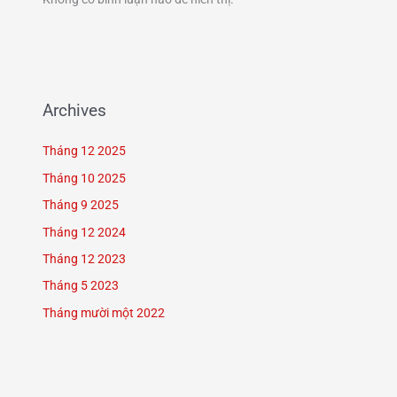
Archives
Tháng 12 2025
Tháng 10 2025
Tháng 9 2025
Tháng 12 2024
Tháng 12 2023
Tháng 5 2023
Tháng mười một 2022