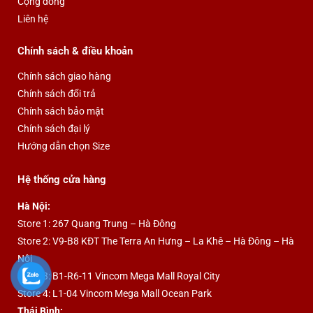
Cộng đồng
Liên hệ
Chính sách & điều khoản
Chính sách giao hàng
Chính sách đổi trả
Chính sách bảo mật
Chính sách đại lý
Hướng dẫn chọn Size
Hệ thống cửa hàng
Hà Nội:
Store 1: 267 Quang Trung – Hà Đông
Store 2: V9-B8 KĐT The Terra An Hưng – La Khê – Hà Đông – Hà
Nội
Store 3: B1-R6-11 Vincom Mega Mall Royal City
Store 4: L1-04 Vincom Mega Mall Ocean Park
Thái Bình: