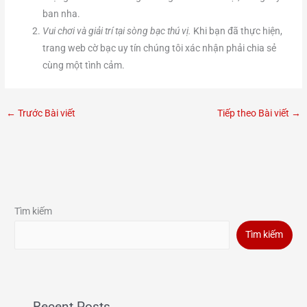
ban nha.
Vui chơi và giải trí tại sòng bạc thú vị.
Khi bạn đã thực hiện,
trang web cờ bạc uy tín chúng tôi xác nhận phải chia sẻ
cùng một tình cảm.
←
Trước Bài viết
Tiếp theo Bài viết
→
Tìm kiếm
Tìm kiếm
Recent Posts